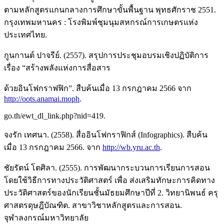
ตามหลักสูตรแกนกลางการศึกษาขั้นพื้นฐาน พุทธศักราช 2551.
กรุงเทพมหานคร : โรงพิมพ์ชุมนุมสหกรณ์การเกษตรแห่ง
ประเทศไทย.
กูนกานต์ ปาจรีย์. (2557). สรุปการประชุมอบรมเชิงปฏิบัติการ
เรื่อง “สร้างพลังแห่งการสื่อสาร
ด้วยอินโฟกราฟฟิก”. สืบค้นเมื่อ 13 กรกฎาคม 2566 จาก
http://oots.anamai.moph
.
go.th/ewt_dl_link.php?nid=419.
จงรัก เทศนา. (2558). สื่ออินโฟกราฟิกส์ (Infographics). สืบค้น
เมื่อ 13 กรกฎาคม 2566. จาก
http://wb.yru.ac.th
.
ชัยรัตน์ โตศิลา. (2555). การพัฒนากระบวนการเรียนการสอน
โดยใช้วิธีการทางประวัติศาสตร์ เพื่อ ส่งเสริมทักษะการคิดทาง
ประวัติศาสตร์ของนักเรียนชั้นมัธยมศึกษาปีที่ 2. วิทยานิพนธ์ ครุ
ศาสตรดุษฎีบัณฑิต. สาขาวิชาหลักสูตรและการสอน.
จุฬาลงกรณ์มหาวิทยาลัย