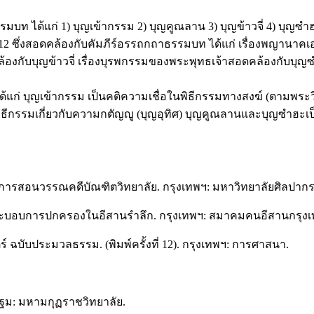
 ได้แก่ 1) บุญเข้ากรรม 2) บุญคูณลาน 3) บุญข้าวจี่ 4) บุญซำฮะ 
ีต 12 ซึ่งสอดคล้องกับคัมภีร์อรรถกถาธรรมบท ได้แก่ เรื่องพญาน
ับบุญข้าวจี่ เรื่องบุรพกรรมของพระพุทธเจ้าสอดคล้องกับบุญซำ
ก่ บุญเข้ากรรม เป็นคติความเชื่อในพิธีกรรมทางสงฆ์ (ตามพระวินั
ีกรรมเกี่ยวกับความกตัญญู (บุญอุทิศ) บุญคูณลานและบุญซำฮะเป็นค
การสอนวรรณคดีบัณฑิตวิทยาลัย. กรุงเทพฯ: มหาวิทยาลัยศิลปากร
ณ: ระบอบการปกครองในอีสานรำลึก. กรุงเทพฯ: สมาคมคนอีสานกรุงเ
 ฉบับประมวลธรรม. (พิมพ์ครั้งที่ 12). กรุงเทพฯ: การศาสนา.
ฐม: มหามกุฏราชวิทยาลัย.