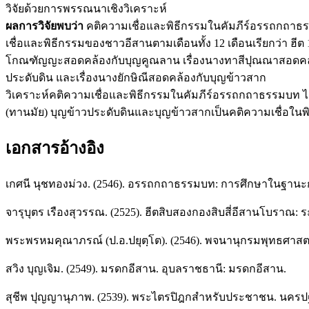
วิจัยด้วยการพรรณนาเชิงวิเคราะห์
ผลการวิจัยพบว่า
คติความเชื่อและพิธีกรรมในคัมภีร์อรรถกถาธรรมบท
เชื่อและพิธีกรรมของชาวอีสานตามเดือนทั้ง 12 เดือนเรียกว่า ฮ
โกณฑัญญะสอดคล้องกับบุญคูณลาน เรื่องนางทาสีปุณณาสอดคล้องก
ประดับดิน และเรื่องนางยักษิณีสอดคล้องกับบุญข้าวสาก
วิเคราะห์คติความเชื่อและพิธีกรรมในคัมภีร์อรรถกถาธรรมบท ได้แ
(ทานมัย) บุญข้าวประดับดินและบุญข้าวสากเป็นคติความเชื่อในพิธ
เอกสารอ้างอิง
เกศนี นุชทองม่วง. (2546). อรรถกถาธรรมบท: การศึกษาในฐานะ
จารุบุตร เรืองสุวรรณ. (2525). ฮีตสิบสองกองสิบสี่อีสานโบรา
พระพรหมคุณาภรณ์ (ป.อ.ปยุตฺโต). (2546). พจนานุกรมพุทธศาสตร์
สวิง บุญเจิม. (2549). มรดกอีสาน. อุบลราชธานี: มรดกอีสาน.
สุชีพ ปุญญานุภาพ. (2539). พระไตรปิฎกสำหรับประชาชน. นครป