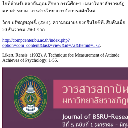
ไอทีสำหรับสถาบันอุดมศึกษา กรณีศึกษา : มหาวิทยาลัยราชภัฏ
มหาสารคาม. วารสารวิทยาการจัดการสมัยใหม่.
วิกร ปรัชญพฤทธิ์. (2561). ความหมายของกรีนไอซีที. สืบค้นเมื่อ
20 ธันวาคม 2561 จาก
http://compcenter.bu.ac.th/index.php?
option=com_content&task=view&id=72&Itemid=172
.
Likert, Rensis. (1932). A Technique foe Measurement of Attitude.
Achieves of Psychology: 1-55.