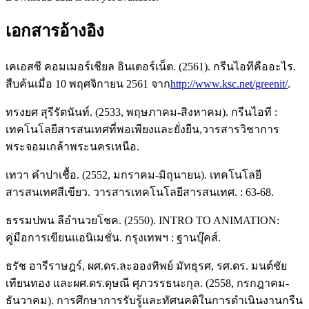
เอกสารอ้างอิง
เคเอสซี คอมเมอร์เชียล อินเตอร์เน็ต. (2561). กรีนไอทีคืออะไร.
สืบค้นเมื่อ 10 พฤศจิกายน 2561 จาก
http://www.ksc.net/greenit/
.
ทรงยศ สุรีรัตนันท์. (2533, พฤษภาคม-สิงหาคม). กรีนไอที :
เทคโนโลยีสารสนเทศที่พอเพียงและยั่งยืน,วารสารวิชาการ
พระจอมเกล้าพระนครเหนือ.
เทวา คำปาเชื้อ. (2552, มกราคม-มิถุนายน). เทคโนโลยี
สารสนเทศสีเขียว. วารสารเทคโนโลยีสารสนเทศ. : 63-68.
ธรรมปพน ลีอำนวยโชค. (2550). INTRO TO ANIMATION:
คู่มือการเขียนแอนิเมชั่น. กรุงเทพฯ : ฐานบุ๊คส์.
ธรัช อารีราษฎร์, ผศ.ดร.ละอองทิพย์ มัทธุรศ, รศ.ดร. มนต์ชัย
เทียนทอง และผศ.ดร.ดุษณี ศุภวรรธนะกุล. (2558, กรกฎาคม-
ธันวาคม). การศึกษาการรับรู้และทัศนคติในการดำเนินงานกรีน