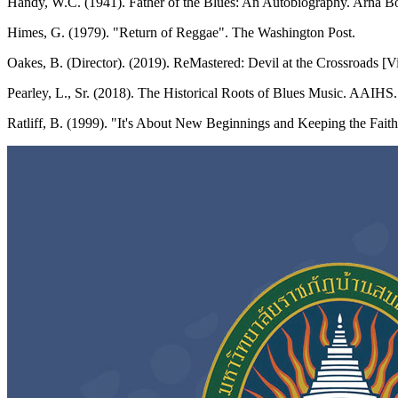
Handy, W.C. (1941). Father of the Blues: An Autobiography. Arna 
Himes, G. (1979). "Return of Reggae". The Washington Post.
Oakes, B. (Director). (2019). ReMastered: Devil at the Crossroads [V
Pearley, L., Sr. (2018). The Historical Roots of Blues Music. AAIHS
Ratliff, B. (1999). "It's About New Beginnings and Keeping the Fai