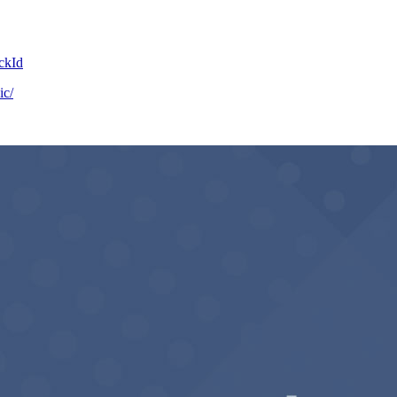
ckId
ic/