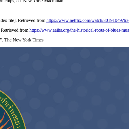
Bontemps, ed. New York: Macmillan
ideo file]. Retrieved from
https://www.netflix.com/watch/80191049?tra
. Retrieved from
https://www.aaihs.org/the-historical-roots-of-blues-mus
th". The New York Times