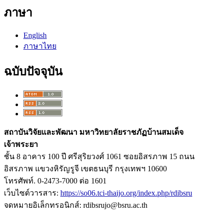
ภาษา
English
ภาษาไทย
ฉบับปัจจุบัน
สถาบันวิจัยและพัฒนา มหาวิทยาลัยราชภัฏบ้านสมเด็จ
เจ้าพระยา
ชั้น 8 อาคาร 100 ปี ศรีสุริยวงศ์ 1061 ซอยอิสรภาพ 15 ถนน
อิสรภาพ แขวงหิรัญรูจี เขตธนบุรี กรุงเทพฯ 10600
โทรศัพท์. 0-2473-7000 ต่อ 1601
เว็บไซต์วารสาร:
https://so06.tci-thaijo.org/index.php/rdibsru
จดหมายอิเล็กทรอนิกส์: rdibsrujo@bsru.ac.th