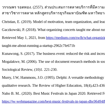
วรรณพร รอดทอง. (2557). ส่วนประสมการตลาดบริการที่มีความส
สาขาวิชาการตลาด หลักสูตรบริหารธุรกิจมหาบัณฑิต มหาวิทยาล
Christian, E. (2019). Model of motivation, team organization, and le
Gaczkowski, P. (2018). What organizing concerts taught me about run
Retrieved May 1, 2021, from
https://medium.com/swlh/what-organizi
taught-me-about-running-a-startup-2962c7fe671b
Kunawong, S. (2017). The business event: reduced the risk and incr
Mogalakwe, M. (2006). The use of document research methods in soci
Sociological Review, (10)1. 221-230.
Murry, J.W, Hammons, J.O. (1995). Delphi: A versatile methodology 
qualitative research. The Review of Higher Education, 18(4),423-436
Naho B. M.. (2020). Best Music Festivals in Japan 2020. Retrieved 
https://jw-webmagazine.com/best-music-festivals-in-japan-dbc06494f