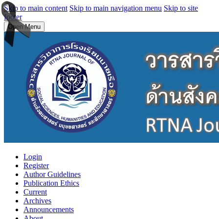
Skip to main content
Skip to main navigation menu
Skip to site
footer
Open Menu
Login
Register
Author Guidelines
Publication Ethics
Current
Archives
Announcements
About