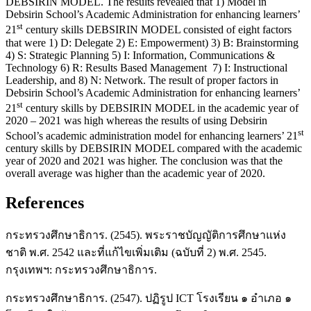
DEBSIRIN MODEL. The results revealed that 1) Model in
Debsirin School’s Academic Administration for enhancing learners’
st
21
century skills DEBSIRIN MODEL consisted of eight factors
that were 1) D: Delegate 2) E: Empowerment) 3) B: Brainstorming
4) S: Strategic Planning 5) I: Information, Communications &
Technology 6) R: Results Based Management 7) I: Instructional
Leadership, and 8) N: Network. The result of proper factors in
Debsirin School’s Academic Administration for enhancing learners’
st
21
century skills by DEBSIRIN MODEL in the academic year of
2020 – 2021 was high whereas the results of using Debsirin
st
School’s academic administration model for enhancing learners’ 21
century skills by DEBSIRIN MODEL compared with the academic
year of 2020 and 2021 was higher. The conclusion was that the
overall average was higher than the academic year of 2020.
References
กระทรวงศึกษาธิการ. (2545). พระราชบัญญัติการศึกษาแห่ง
ชาติ พ.ศ. 2542 และที่แก้ไขเพิ่มเติม (ฉบับที่ 2) พ.ศ. 2545.
กรุงเทพฯ: กระทรวงศึกษาธิการ.
กระทรวงศึกษาธิการ. (2547). ปฏิรูป ICT โรงเรียน ๑ อำเภอ ๑