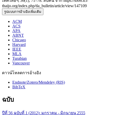
เทศไทยฯ
,
56
(1), 71–78. สืบค้น จาก https://so06.tci-
thaijo.org/index.php/tla_bulletin/article/view/147109
รูปแบบการอ้างอิงเพิ่มเติม
ACM
ACS
APA
ABNT
Chicago
Harvard
IEEE
MLA
Turabian
Vancouver
ดาวน์โหลดการอ้างอิง
Endnote/Zotero/Mendeley (RIS)
BibTeX
ฉบับ
ปีที่ 56 ฉบับที่ 1 (2012): มกราคม - มิถุนายน 2555