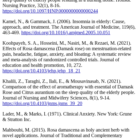
Nursing Practice, 32(1), 8-16.
https://doi.org/10.1097/HNP.0000000000000244
Kamel, N., & Gammack, J. (2006). Insomnia in elderly: Cause,
approach, and treatment. The American Journal of Medicine, 119(6),
463-469.
https://doi.org/10.1016/j.amjmed.2005.10.051
Koohpayeh, S. A., Hosseini, M., Nasiri, M., & Rezaei, M. (2021).
Effects of Rosa damascena (Damask rose) on menstruation-related
pain, headache, fatigue, anxiety, and bloating: A systematic review
and meta-analysis of randomized controlled trials. Journal of
education and health promotion, 10, 272.
https://doi.org/10.4103/jehp.jehp_18_21
Khalili, Z., Taraghi, Z., Ilali, E., & Mousavinasab, N. (2021).
Comparison of the effect of aromatherapy with essential of Damask
Rose and Citrus aurantium on the sleep quality of the elderly people.
Journal of Nursing and Midwifery Sciences, 8(1), 9-14.
https://doi.org/10.4103/jnms.jnms_39_20
Lader, M., & Marks, I. (1971). Clinical Anxiety. New York: Grune
& Stratton Inc.
Mahboubi, M. (2015). Rosa damascena as holy ancient herb with
novel applications. Journal of Traditional and Complementary