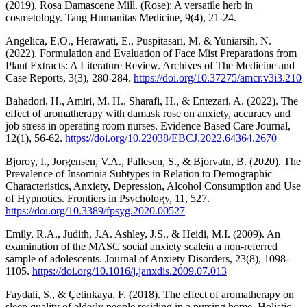
(2019). Rosa Damascene Mill. (Rose): A versatile herb in
cosmetology. Tang Humanitas Medicine, 9(4), 21-24.
Angelica, E.O., Herawati, E., Puspitasari, M. & Yuniarsih, N.
(2022). Formulation and Evaluation of Face Mist Preparations from
Plant Extracts: A Literature Review. Archives of The Medicine and
Case Reports, 3(3), 280-284.
https://doi.org/10.37275/amcr.v3i3.210
Bahadori, H., Amiri, M. H., Sharafi, H., & Entezari, A. (2022). The
effect of aromatherapy with damask rose on anxiety, accuracy and
job stress in operating room nurses. Evidence Based Care Journal,
12(1), 56-62.
https://doi.org/10.22038/EBCJ.2022.64364.2670
Bjoroy, I., Jorgensen, V.A., Pallesen, S., & Bjorvatn, B. (2020). The
Prevalence of Insomnia Subtypes in Relation to Demographic
Characteristics, Anxiety, Depression, Alcohol Consumption and Use
of Hypnotics. Frontiers in Psychology, 11, 527.
https://doi.org/10.3389/fpsyg.2020.00527
Emily, R.A., Judith, J.A. Ashley, J.S., & Heidi, M.I. (2009). An
examination of the MASC social anxiety scalein a non-referred
sample of adolescents. Journal of Anxiety Disorders, 23(8), 1098-
1105.
https://doi.org/10.1016/j.janxdis.2009.07.013
Faydali, S., & Çetinkaya, F. (2018). The effect of aromatherapy on
sleep quality of elderly people residing in a nursing home. Holistic