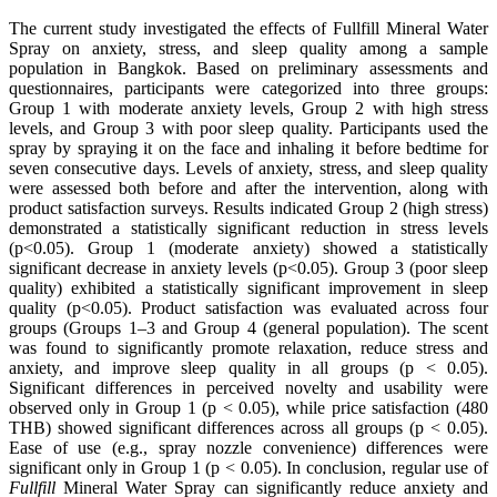
The current study investigated the effects of Fullfill Mineral Water
Spray on anxiety, stress, and sleep quality among a sample
population in Bangkok. Based on preliminary assessments and
questionnaires, participants were categorized into three groups:
Group 1 with moderate anxiety levels, Group 2 with high stress
levels, and Group 3 with poor sleep quality. Participants used the
spray by spraying it on the face and inhaling it before bedtime for
seven consecutive days. Levels of anxiety, stress, and sleep quality
were assessed both before and after the intervention, along with
product satisfaction surveys. Results indicated Group 2 (high stress)
demonstrated a statistically significant reduction in stress levels
(p<0.05). Group 1 (moderate anxiety) showed a statistically
significant decrease in anxiety levels (p<0.05). Group 3 (poor sleep
quality) exhibited a statistically significant improvement in sleep
quality (p<0.05). Product satisfaction was evaluated across four
groups (Groups 1–3 and Group 4 (general population). The scent
was found to significantly promote relaxation, reduce stress and
anxiety, and improve sleep quality in all groups (p < 0.05).
Significant differences in perceived novelty and usability were
observed only in Group 1 (p < 0.05), while price satisfaction (480
THB) showed significant differences across all groups (p < 0.05).
Ease of use (e.g., spray nozzle convenience) differences were
significant only in Group 1 (p < 0.05). In conclusion, regular use of
Fullfill
Mineral Water Spray can significantly reduce anxiety and