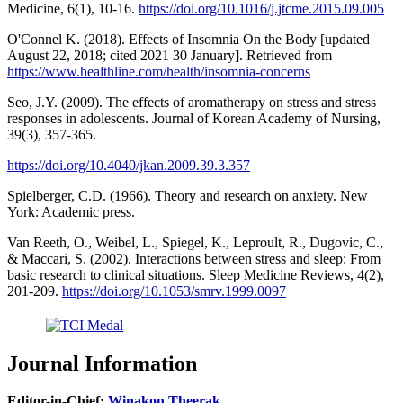
Medicine, 6(1), 10-16.
https://doi.org/10.1016/j.jtcme.2015.09.005
O'Connel K. (2018). Effects of Insomnia On the Body [updated
August 22, 2018; cited 2021 30 January]. Retrieved from
https://www.healthline.com/health/insomnia-concerns
Seo, J.Y. (2009). The effects of aromatherapy on stress and stress
responses in adolescents. Journal of Korean Academy of Nursing,
39(3), 357-365.
https://doi.org/10.4040/jkan.2009.39.3.357
Spielberger, C.D. (1966). Theory and research on anxiety. New
York: Academic press.
Van Reeth, O., Weibel, L., Spiegel, K., Leproult, R., Dugovic, C.,
& Maccari, S. (2002). Interactions between stress and sleep: From
basic research to clinical situations. Sleep Medicine Reviews, 4(2),
201-209.
https://doi.org/10.1053/smrv.1999.0097
Journal Information
Editor-in-Chief:
Winakon Theerak