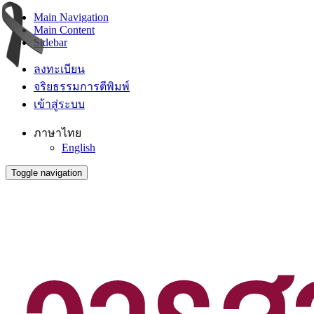
Main Navigation
Main Content
Sidebar
ลงทะเบียน
จริยธรรมการตีพิมพ์
เข้าสู่ระบบ
ภาษาไทย
English
Toggle navigation