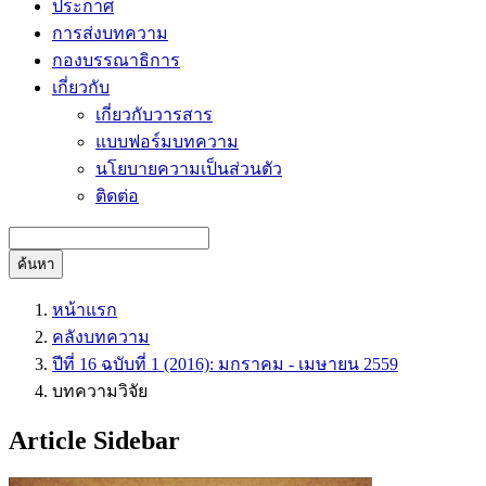
ประกาศ
การส่งบทความ
กองบรรณาธิการ
เกี่ยวกับ
เกี่ยวกับวารสาร
แบบฟอร์มบทความ
นโยบายความเป็นส่วนตัว
ติดต่อ
ค้นหา
หน้าแรก
คลังบทความ
ปีที่ 16 ฉบับที่ 1 (2016): มกราคม - เมษายน 2559
บทความวิจัย
Article Sidebar