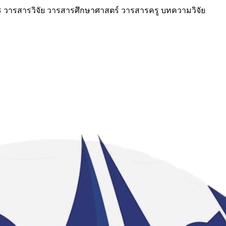
วารสารวิจัย วารสารศึกษาศาสตร์ วารสารครู บทความวิจัย