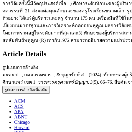
การวิจัยครั้งนี้มีวัตถุประสงค์เพื่อ 1) ศึกษาระดับทักษะของผ
ศตวรรษที่ 21 ส่งผลต่อคุณลักษณะของครูโรงเรียนขนาดเล็ก รูปแบ
ตัวอย่าง ได้แก่ ผู้บริหารและครู จำนวน 175 คน เครื่องมือที่ใช้
เบี่ยงเบนมาตรฐานและการวิเคราะห์ถดถอยพหุคูณ ผลการวิจัยพบ
โดยภาพรวมอยู่ในระดับมากที่สุด และ3) ทักษะของผู้บริหารสถาน
สหสัมพันธ์พหุคูณ (R) เท่ากับ .972 สามารถอธิบายความแปรปรว
Article Details
รูปแบบการอ้างอิง
มะทะ ป. ., กมลวรเดช ห. ., & บุญยรักษ์ ส. . (2024). ทักษะของ
ศึกษาแพร่ เขต 1.
วารสารครุศาสตร์ปัญญา
,
3
(5), 66–76. สืบค้น จา
รูปแบบการอ้างอิงเพิ่มเติม
ACM
ACS
APA
ABNT
Chicago
Harvard