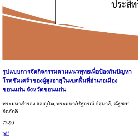
รูปแบบการจัดกิจกรรมตามแนวพุทธเพื่อป้องกันปัญหา
โรคซึมเศร้าของผู้สูงอายุในเขตพื้นที่อำเภอเมือง
ขอนแก่น จังหวัดขอนแก่น
พระมหาสำรอง สญฺญโต, พระมหาภิรัฐกรณ์ อํสุมาลี, ณัฐชยา
จิตภักดี
77-90
pdf