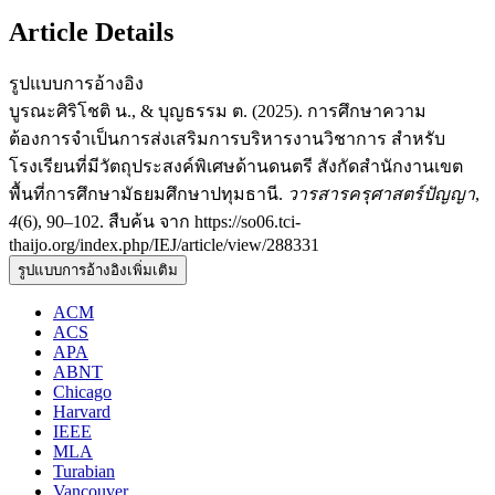
Article Details
รูปแบบการอ้างอิง
บูรณะศิริโชติ น., & บุญธรรม ต. (2025). การศึกษาความ
ต้องการจำเป็นการส่งเสริมการบริหารงานวิชาการ สำหรับ
โรงเรียนที่มีวัตถุประสงค์พิเศษด้านดนตรี สังกัดสำนักงานเขต
พื้นที่การศึกษามัธยมศึกษาปทุมธานี.
วารสารครุศาสตร์ปัญญา
,
4
(6), 90–102. สืบค้น จาก https://so06.tci-
thaijo.org/index.php/IEJ/article/view/288331
รูปแบบการอ้างอิงเพิ่มเติม
ACM
ACS
APA
ABNT
Chicago
Harvard
IEEE
MLA
Turabian
Vancouver