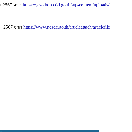
คม 2567 จาก
https://yasothon.cdd.go.th/wp-content/uploads/
คม 2567 จาก
https://www.nesdc.go.th/articleattach/articlefile_