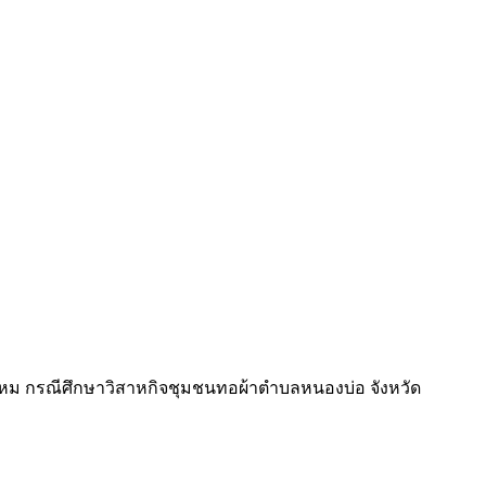
งไหม กรณีศึกษาวิสาหกิจชุมชนทอผ้าตำบลหนองบ่อ จังหวัด