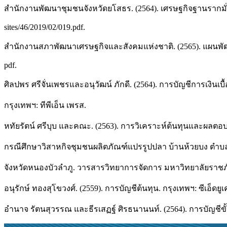
สำนักงานพัฒนาชุมชนจังหวัดยโสธร. (2564). เศรษฐกิจฐานรากมั่
sites/46/2019/02/019.pdf.
สำนักงานสภาพัฒนาเศรษฐกิจและสังคมแห่งชาติ. (2565). แผนพัฒน
pdf.
ศิลปพร ศรีจั่นเพชรและอนุวัฒน์ ภักดี. (2564). การบัญชีการเงินเบ
กรุงเทพฯ: ทีพีเอ็น เพรส.
หทัยรัตน์ ศรีบุบ และคณะ. (2563). การวิเคราะห์ต้นทุนและผลต
กรณีศึกษาวิสาหกิจชุมชนผลิตภัณฑ์แปรรูปปลา บ้านห้วยบง ตําบ
จังหวัดหนองบัวลําภู. วารสารวิทยาการจัดการ มหาวิทยาลัยราชภัฏ
อนุรักษ์ ทองสุโขวงศ์. (2559). การบัญชีต้นทุน. กรุงเทพฯ: ซีเอ็ดยูเค
อํานาจ รัตนสุวรรณ และธีรเสฏฐ์ ศิรธนานนท์. (2564). การบัญชีขั