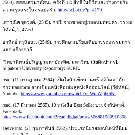
2564). สสส.เสวนาทัศนะ ครั้งที่ 12: สิทธิในชีวิตและร่างกายกับ
ความรุนแรงในครอบครัว.
http://ucl.or.th/?p=4179
เสาวณิต จุลวงศ์. (2545). กากี: จากชาดกสู่กลอนบทละคร. วรรณ
วิทัศน์, 2, 47-63.
อาทิตย์ ดรุนัยธร. (2549). การศึกษาเปรียบเทียบวรรณกรรมการ
แสดงเรื่องกากี
[วิทยานิพนธ์ปริญญามหาบัณฑิต, มหาวิทยาลัยศิลปากร].
Silpakorn University Repository: SURE.
read. (11 กรกฎาคม 2564). เปิดใจนักเขียน “นทธี ศศิวิมล” กับ
การ transform จากเขียนหนังสือเล่มสู่หนังสือออนไลน์ [วีดิทัศน์].
Youtube.
https://www.youtube.com/watch?v=WubVjih0iNs
read. (17 มีนาคม 2565). 10 หนังสือ Best Seller ประจำสัปดาห์.
Facebook.
https://www.facebook.com/2read.digital/posts/506881980910308
Delve into. (21 กุมภาพันธ์ 2562). ประเภทนิยายออนไลน์ที่นิยม