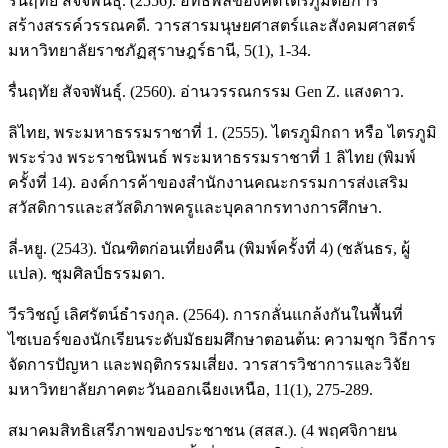
รื่นฤทัย สัจจพันธุ์. (2556). อิทธิพลของคติไตรภูมิต่อการ
สร้างสรรค์วรรณคดี. วารสารมนุษยศาสตร์และสังคมศาสตร์
มหาวิทยาลัยราชภัฏสุราษฎร์ธานี, 5(1), 1-34.
รื่นฤทัย สัจจพันธุ์. (2560). อ่านวรรณกรรม Gen Z. แสงดาว.
ลิไทย, พระมหาธรรมราชาที่ 1. (2555). ไตรภูมิกถา หรือ ไตรภูมิ
พระร่วง พระราชนิพนธ์ พระมหาธรรมราชาที่ 1 ลิไทย (พิมพ์
ครั้งที่ 14). องค์การค้าของสำนักงานคณะกรรมการส่งเสริม
สวัสดิการและสวัสดิภาพครูและบุคลากรทางการศึกษา.
ลี่-หยู. (2543). บัณฑิตก่อนเที่ยงคืน (พิมพ์ครั้งที่ 4) (ชลันธร, ผู้
แปล). ชุมศิลป์ธรรมดา.
วีรวิชญ์ เลิศรัตน์ธำรงกุล. (2564). การกลั่นแกล้งกันในพื้นที่
ไซเบอร์ของนักเรียนระดับมัธยมศึกษาตอนต้น: ความชุก วิธีการ
จัดการปัญหา และพฤติกรรมเสี่ยง. วารสารวิชาการและวิจัย
มหาวิทยาลัยภาคตะวันออกเฉียงเหนือ, 11(1), 275-289.
สมาคมสิทธิเสรีภาพของประชาชน (สสส.). (4 พฤศจิกายน