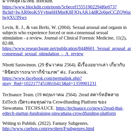
มากที่สุดในไทย. Blockdit.
https://www.blockdit.com/posts/5c6ecef15551902294f6e073?
fbclid=IwAR0eoKSVvhig6HMnrK8FJQxAK14dR2e6peCCZOWuc
lwjrXUlNws
Levin, R. J., & van Berlo, W. (2004). Sexual arousal and orgasm in
subjects who experience forced or non-consensual sexual
stimulation - a review. Journal of Clinical Forensic Medicine, 11(2),
82-88.
https://www.researchgate.net/publication/8448601_Sexual_arousal
consensual_sexual_stimulation_-_A_review
Nhotti Sasiwimon. (29 ธันวาคม 2564). มีเรื่องอยากเล่า เกี่ยวกับ
“ลิขิตปรารถนากากีข้ามภพ” ค่ะ. Facebook.
https://www.facebook.com/permalink.php?
story_fbid=10221774518616413&id=1359901231
Techsauce Team. (19 พฤษภาคม 2564). 2read สตาร์ทอัพสาย
EdTech เปิดระดมทุนผ่าน Crowdfunding Platform ของ
Sinwattana. TECHSAUCE.
https://techsauce.co/news/2read-thai-
edtech-startup-fundraising-sinwattana-crowdfunding-platform
Writing to Publish. (2022). Fantasy Subgenres.
http://www.cuebon.com/ewriters/Fsubgenres.html