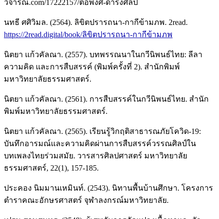
วิจารณ์.com/17222157/ต่อพงศ์-ดำรงศิลป์
นทธี ศศิวิมล. (2564). ลิขิตปรารถนา-กากีข้ามภพ. 2read.
https://2read.digital/book/ลิขิตปรารถนา-กากีข้ามภพ
นิตยา แก้วคัลณา. (2557). บทพรรณนาในกวีนิพนธ์ไทย: ลีลา
ความคิด และการสืบสรรค์ (พิมพ์ครั้งที่ 2). สำนักพิมพ์
มหาวิทยาลัยธรรมศาสตร์.
นิตยา แก้วคัลณา. (2561). การสืบสรรค์ในกวีนิพนธ์ไทย. สำนัก
พิมพ์มหาวิทยาลัยธรรมศาสตร์.
นิตยา แก้วคัลณา. (2565). เรียนรู้วิกฤติสาธารณภัยโควิด-19:
บันทึกอารมณ์และความคิดผ่านการสืบสรรค์วรรณศิลป์ใน
บทเพลงไทยร่วมสมัย. วารสารศิลปศาสตร์ มหาวิทยาลัย
ธรรมศาสตร์, 22(1), 157-185.
ประคอง นิมมานเหมินท์. (2543). นิทานพื้นบ้านศึกษา. โครงการ
ตำราคณะอักษรศาสตร์ จุฬาลงกรณ์มหาวิทยาลัย.