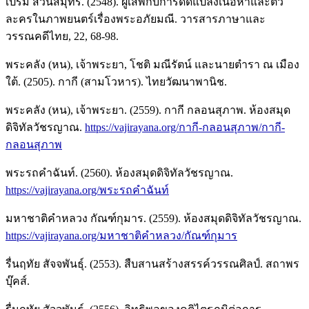
เปรม สวนสมุทร. (2548). ผู้เสพกับการดัดแปลงเนื้อหาและตัว
ละครในภาพยนตร์เรื่องพระอภัยมณี. วารสารภาษาและ
วรรณคดีไทย, 22, 68-98.
พระคลัง (หน), เจ้าพระยา, โชติ มณีรัตน์ และนายตำรา ณ เมือง
ใต้. (2505). กากี (สามโวหาร). ไทยวัฒนาพานิช.
พระคลัง (หน), เจ้าพระยา. (2559). กากี กลอนสุภาพ. ห้องสมุด
ดิจิทัลวัชรญาณ.
https://vajirayana.org/กากี-กลอนสุภาพ/กากี-
กลอนสุภาพ
พระรถคำฉันท์. (2560). ห้องสมุดดิจิทัลวัชรญาณ.
https://vajirayana.org/พระรถคำฉันท์
มหาชาติคำหลวง กัณฑ์กุมาร. (2559). ห้องสมุดดิจิทัลวัชรญาณ.
https://vajirayana.org/มหาชาติคำหลวง/กัณฑ์กุมาร
รื่นฤทัย สัจจพันธุ์. (2553). สืบสานสร้างสรรค์วรรณศิลป์. สถาพร
บุ๊คส์.