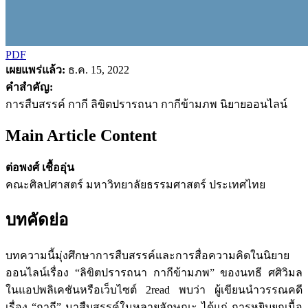
PDF
เผยแพร่แล้ว:
ธ.ค. 15, 2022
คำสำคัญ:
การสืบสรรค์ กากี ลิขิตปรารถนา กากีข้ามภพ นิยายออนไลน์
Main Article Content
ต่อพงศ์ เชื้ออุ่น
คณะศิลปศาสตร์ มหาวิทยาลัยธรรมศาสตร์ ประเทศไทย
บทคัดย่อ
บทความนี้มุ่งศึกษาการสืบสรรค์และการสื่อความคิดในนิยาย
ออนไลน์เรื่อง “ลิขิตปรารถนา กากีข้ามภพ” ของนทธี ศศิวิมล
ในแอปพลิเคชันหรือเว็บไซต์ 2read พบว่า ผู้เขียนนำวรรณคดี
เรื่อง “กากี” มาสืบสรรค์ในหลายลักษณะ ได้แก่ การหยิบยกเนื้อ