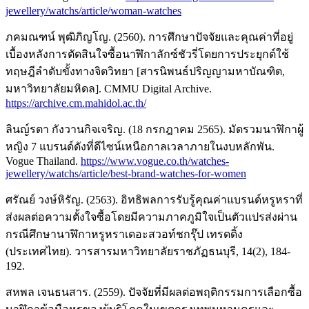
jewellery/watchs/article/woman-watches
ภคมณฑน์ พุฒิภิญโญ. (2560). การศึกษาปัจจัยและคุณค่าที่อยู่
เบื้องหลังการตัดสินใจซื้อนาฬิกาลักซ์ชัวรี่โดยการประยุกต์ใช้
ทฤษฎีลำดับขั้งทางจิตวิทยา [สารนิพนธ์ปริญญามหาบัณฑิต,
มหาวิทยาลัยมหิดล]. CMMU Digital Archive.
https://archive.cm.mahidol.ac.th/
ลินญ์รตา กังวานกิจเจริญ. (18 กรกฎาคม 2565). มัดรวมนาฬิกาผู้
หญิง 7 แบรนด์ดังที่ดีไซน์เหนือกาลเวลาภายในงบหลักพัน.
Vogue Thailand.
https://www.vogue.co.th/watches-
jewellery/watchs/article/best-brand-watches-for-women
ศรัณย์ วงษ์หิรัญ. (2563). อิทธิพลการรับรู้คุณค่าแบรนด์หรูหราที่
ส่งผลต่อความตั้งใจซื้อโดยมีความภาคภูมิใจเป็นตัวแปรส่งผ่าน
กรณีศึกษานาฬิกาหรูหราเดอะสวอท์ชกรุ๊ป เทรดดิ้ง
(ประเทศไทย). วารสารมหาวิทยาลัยราชภัฏธนบุรี, 14(2), 184-
192.
สหพล เจนธนสาร. (2559). ปัจจัยที่มีผลต่อพฤติกรรมการเลือกซื้อ