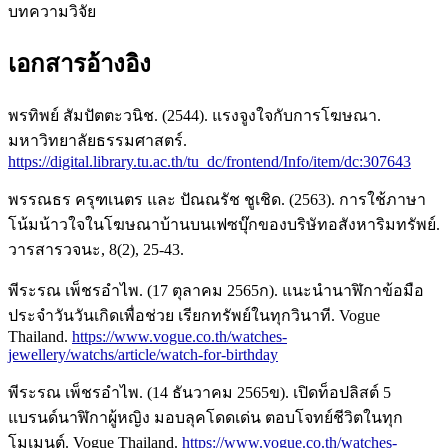
บทความวิจัย
เอกสารอ้างอิง
พรทิพย์ สัมปัตตะวนิช. (2544). แรงจูงใจกับการโฆษณา.
มหาวิทยาลัยธรรมศาสตร์.
https://digital.library.tu.ac.th/tu_dc/frontend/Info/item/dc:307643
พรรณธร ครุฑเนตร และ ปัณณรัช ชูเชิด. (2563). การใช้ภาษา
โน้มน้าวใจในโฆษณาบ้านบนเฟซบุ๊กของบริษัทอสังหาริมทรัพย์.
วารสารวจนะ, 8(2), 25-43.
พีระรณ เพ็ชรอำไพ. (17 ตุลาคม 2565ก). แนะนำนาฬิกาข้อมือ
ประจำวันวันเกิดเพื่อช่วย เรียกทรัพย์ในทุกวินาที. Vogue
Thailand.
https://www.vogue.co.th/watches-
jewellery/watchs/article/watch-for-birthday
พีระรณ เพ็ชรอำไพ. (14 ธันวาคม 2565ข). เปิดท็อปลิสต์ 5
แบรนด์นาฬิกาผู้หญิง มอบลุคโดดเด่น ตอบโจทย์ชีวิตในทุก
โมเมนต์. Vogue Thailand.
https://www.vogue.co.th/watches-