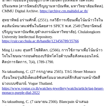
นาฬิกาข้อมือหรูของผู้บริโภคในเขตกรุงเทพมหานครและ
ปริมณฑล [สารนิพนธ์ปริญญามหาบัณฑิต, มหาวิทยาลัยมหิดล].
CMMU Digital Archive.
https://archive.cm.mahidol.ac.th/
สุทธาทิพย์ อร่ามศักดิ์. (2551). กลวิธีการเขียนเพื่อโน้มน้าวใจใน
คอลัมน์หมวดแฟชั่นในนิตยสาร SPICY พ.ศ. 2549 [วิทยานิพนธ์
ปริญญามหาบัณฑิต,จุฬาลงกรณ์มหาวิทยาลัย]. Chulalongkorn
University Intellectual Repository.
https://cuir.car.chula.ac.th/handle/123456789/35766
Ming Li และ สุนทรี โชติดิลก. (2566). การใช้ภาษาเพื่อโน้มน้าว
ใจในโฆษณารถยนต์ของบริษัทโตโยต้าบนสื่อสังคมออนไลน์.
ศิลปการจัดการ, 7(4), 1789-1790.
Na takuathung, C. (27 กรกฎาคม 2565). TAG Heuer Monaco
เรือนใหม่รุ่นลิมิเต็ดเอดิชั่นพร้อมอวดเสน่ห์ลึกลับผ่านหน้าปัดสี
ม่วงแบบซันเรย์. Vogue Thailand.
https://www.vogue.co.th/watches-jewellery/watchs/article/tag-heuer-
monaco-purple-dial-2022
Na takuathung, C. (7 เมษายน 2566). Blancpain นำเสนอ