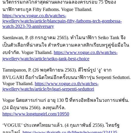
นวัตกรรมกลไกล่าสุดผ่านผลงานฉลองครบรอบ 75 ปีของ
นาฬิกาตระกูล Fifty Fathoms. Vogue Thailand.
https://www.vogue.co.th/watches-
jewellery/watchs/article/blancpain-fifty-fathoms-tech-gombessa-
watch-2023-70-anniversary
Saenlawan, P. (8 กรกฎาคม 2565). ทำไมนาฬิกา Seiko Tank จึง
เป็นตัวเลือกที่น่าสนใจ สำหรับความคลาสสิกเรียบหรูคู่ข้อมือใน
งบจำกัด. Vogue Thailand.
https://www.vogue.co.th/watches-
jewellery/watchs/article/seiko-tank-best-choice
Tamnipanon, P. (26 พฤศจิกายน 2563). ดีไซน์รูป ‘งู’ จาก
BVLGARI ถือกำเนิดใหม่อีกครั้งบนนาฬิการุ่น Serpenti Seduttori.
Vogue Thailand.
https://www.vogue.co.th/watches-
jewellery/watchs/article/bvlgari-serpenti-seduttori
Vogue นิตยสารเก่าแก่ อายุ 130 ปี ที่ทรงอิทธิพลในวงการแฟชั่น.
(24 มิถุนายน 2566). ลงทุนเกิร์ล.
https://www.longtungirl.com/10950
‘VOGUE’ ประเทศไทยมาแล้ว. (4 กุมภาพันธ์ 2556). ไทยรัฐ
ออนไลน์.
https://www.thairath.co.th/lifestyle/woman/324135