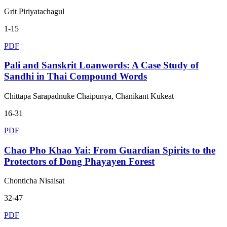
Grit Piriyatachagul
1-15
PDF
Pali and Sanskrit Loanwords: A Case Study of
Sandhi in Thai Compound Words
Chittapa Sarapadnuke Chaipunya, Chanikant Kukeat
16-31
PDF
Chao Pho Khao Yai: From Guardian Spirits to the
Protectors of Dong Phayayen Forest
Chonticha Nisaisat
32-47
PDF