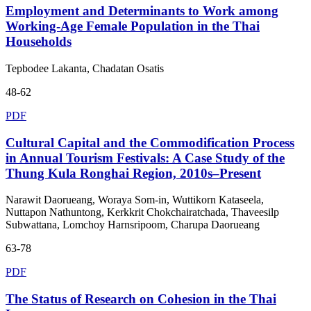
Employment and Determinants to Work among
Working-Age Female Population in the Thai
Households
Tepbodee Lakanta, Chadatan Osatis
48-62
PDF
Cultural Capital and the Commodification Process
in Annual Tourism Festivals: A Case Study of the
Thung Kula Ronghai Region, 2010s–Present
Narawit Daorueang, Woraya Som-in, Wuttikorn Kataseela,
Nuttapon Nathuntong, Kerkkrit Chokchairatchada, Thaveesilp
Subwattana, Lomchoy Harnsripoom, Charupa Daorueang
63-78
PDF
The Status of Research on Cohesion in the Thai