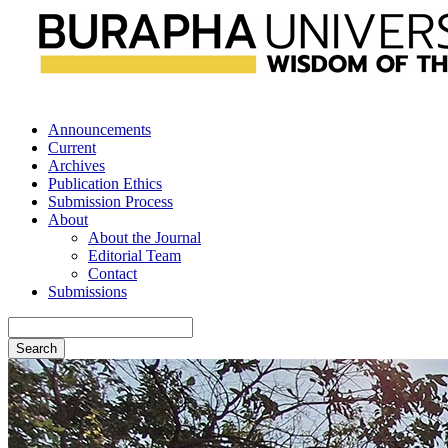
Announcements
Current
Archives
Publication Ethics
Submission Process
About
About the Journal
Editorial Team
Contact
Submissions
Search