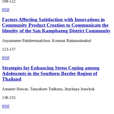
108-122
PDF
Factors Affecting Satisfaction with Innovations in
Community Product Creation to Communicate the
Identity of the San Kamphaeng District Community
Anyamanee Pakdeemualchon, Komsan Rattanasimakul
123-137
PDF
Strategies for Enhancing Stress Coping among
Adolescents in the Southern Border Region of
Thailand
Amanee Hawae, Tanyakorn Tudkuea, Jirachaya Jeawkok
138-155
PDF