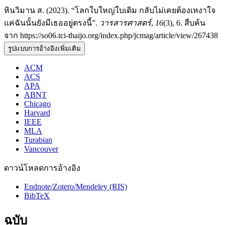
หินวิมาน ส. (2023). “โลกใบใหญ่ใบเดิม กลับไม่เคยต้องเหงาใจ
แค่ฉันนั้นยังมีเธออยู่ตรงนี้”.
วารสารศาสตร์
,
16
(3), 6. สืบค้น
จาก https://so06.tci-thaijo.org/index.php/jcmag/article/view/267438
รูปแบบการอ้างอิงเพิ่มเติม
ACM
ACS
APA
ABNT
Chicago
Harvard
IEEE
MLA
Turabian
Vancouver
ดาวน์โหลดการอ้างอิง
Endnote/Zotero/Mendeley (RIS)
BibTeX
ฉบับ