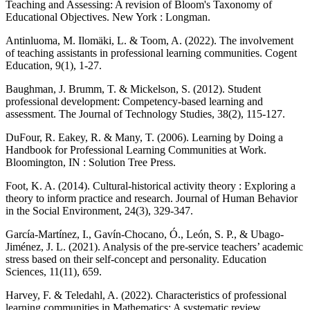
Teaching and Assessing: A revision of Bloom's Taxonomy of
Educational Objectives. New York : Longman.
Antinluoma, M. Ilomäki, L. & Toom, A. (2022). The involvement
of teaching assistants in professional learning communities. Cogent
Education, 9(1), 1-27.
Baughman, J. Brumm, T. & Mickelson, S. (2012). Student
professional development: Competency-based learning and
assessment. The Journal of Technology Studies, 38(2), 115-127.
DuFour, R. Eakey, R. & Many, T. (2006). Learning by Doing a
Handbook for Professional Learning Communities at Work.
Bloomington, IN : Solution Tree Press.
Foot, K. A. (2014). Cultural-historical activity theory : Exploring a
theory to inform practice and research. Journal of Human Behavior
in the Social Environment, 24(3), 329-347.
García-Martínez, I., Gavín-Chocano, Ó., León, S. P., & Ubago-
Jiménez, J. L. (2021). Analysis of the pre-service teachers’ academic
stress based on their self-concept and personality. Education
Sciences, 11(11), 659.
Harvey, F. & Teledahl, A. (2022). Characteristics of professional
learning communities in Mathematics: A systematic review.