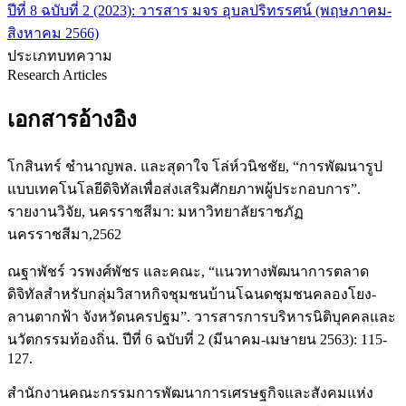
ปีที่ 8 ฉบับที่ 2 (2023): วารสาร มจร อุบลปริทรรศน์ (พฤษภาคม-
สิงหาคม 2566)
ประเภทบทความ
Research Articles
เอกสารอ้างอิง
โกสินทร์ ชำนาญพล. และสุดาใจ โล่ห์วนิชชัย, “การพัฒนารูป
แบบเทคโนโลยีดิจิทัลเพื่อส่งเสริมศักยภาพผู้ประกอบการ”.
รายงานวิจัย, นครราชสีมา: มหาวิทยาลัยราชภัฏ
นครราชสีมา,2562
ณฐาพัชร์ วรพงศ์พัชร และคณะ, “แนวทางพัฒนาการตลาด
ดิจิทัลสำหรับกลุ่มวิสาหกิจชุมชนบ้านโฉนดชุมชนคลองโยง-
ลานตากฟ้า จังหวัดนครปฐม”. วารสารการบริหารนิติบุคคลและ
นวัตกรรมท้องถิ่น. ปีที่ 6 ฉบับที่ 2 (มีนาคม-เมษายน 2563): 115-
127.
สำนักงานคณะกรรมการพัฒนาการเศรษฐกิจและสังคมแห่ง