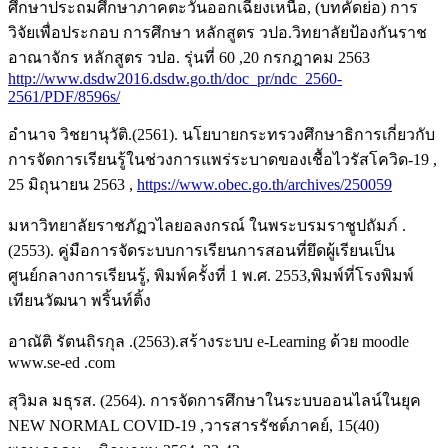
ศึกษาประถมศึกษาภาคตะวันออกเฉียงเหนือ, (บทคัดย่อ) การ
วิจัยเพื่อประกอบ การศึกษา หลักสูตร วปอ.วิทยาลัยป้องกันราช
อาณาจักร หลักสูตร วปอ. รุ่นที่ 60 ,20 กรกฎาคม 2563
http://www.dsdw2016.dsdw.go.th/doc_pr/ndc_2560-
2561/PDF/8596s/
อำนาจ วิชยานุวัติ.(2561). นโยบายกระทรวงศึกษาธิการเกี่ยวกับ
การจัดการเรียนรู้ในช่วงการแพร่ระบาดของเชื้อไวรัสโควิด-19 ,
25 มิถุนายน 2563 ,
https://www.obec.go.th/archives/250059
มหาวิทยาลัยราชภัฏวไลยอลงกรณ์ ในพระบรมราชูปถัมภ์ .
(2553). คู่มือการจัดระบบการเรียนการสอนที่ยึดผู้เรียนเป็น
ศูนย์กลางการเรียนรู้, พิมพ์ครั้งที่ 1 พ.ศ. 2553,พิมพ์ที่โรงพิมพ์
เทียนวัฒนา พริ้นท์ติ้ง
อาณัติ รัตนถิรกุล .(2563).สร้างระบบ e-Learning ด้วย moodle
www.se-ed .com
สุวิมล มธุรส. (2564). การจัดการศึกษาในระบบออนไลน์ในยุค
NEW NORMAL COVID-19 ,วารสารรัชต์ภาคย์, 15(40)