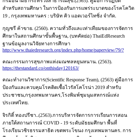
กรมอนามัย กระทรวงสาธารณสุข.(2563). คู่มือการปฏิบัติ
สำหรับสถานศึกษา ในการป้องกันการแพร่ระบาดของโรคโควิด
19 , กรุงเทพมหานคร : บริษัท คิว แอดเวอร์ไทซิ่ง จำกัด.
กุญชรี ค้าขาย. (2560). ความทั่วถึงและเท่าเทียมของการจัดการ
ศึกษาในสถานศึกษาขั้นพื้นฐาน, (บทคัดย่อ) ThaiEdResearch
ฐานข้อมูลงานวิจัยทางการศึกษา
http://www.thaiedresearch.org/index.php/home/paperview/79/?
คณะกรรมการสุขภาพแห่งมณฑลหยุนหนาน. (2563).
https://thestandard.co/onthisday120163/
คณะทำงานวิชาการ(Scientific Response Team), (2563) คู่มือการ
ป้องกันและควบคุมโรคติดเชื้อไวรัสโคโรน่า 2019 สำหรับ
ประชาชน,กรุงเทพมหานคร,โรงพิมพ์ชุมนุมสหกรณ์แห่ง
ประเทศไทย.
จิรกิติ์ ทองปรีชา..(2563).การบริหารจัดการการเรียนการสอน
ภายใต้สถานการณ์ COVID - 19 ระดับมัธยมศึกษา พื้นที่
โรงเรียนวชิรธรรมสาธิต เขตพระโขนง กรุงเทพมหานคร. การ