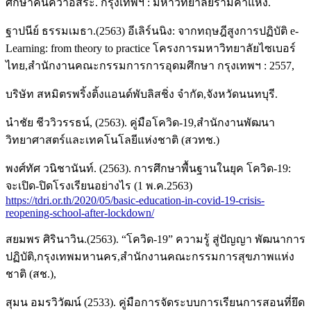
ศึกษาค้นคว้าอิสระ. กรุงเทพฯ : มหาวิทยาลัยรามคำแหง.
ฐาปนีย์ ธรรมเมธา.(2563) อีเลิร์นนิง: จากทฤษฎีสูงการปฏิบัติ e-
Learning: from theory to practice โครงการมหาวิทยาลัยไซเบอร์
ไทย,สำนักงานคณะกรรมการการอุดมศึกษา กรุงเทพฯ : 2557,
บริษัท สหมิตรพริ้งติ้งแอนด์พับลิสชิ่ง จำกัด,จังหวัดนนทบุรี.
นำชัย ชีววิวรรธน์, (2563). คู่มือโควิด-19,สำนักงานพัฒนา
วิทยาศาสตร์และเทคโนโลยีแห่งชาติ (สวทช.)
พงศ์ทัศ วนิชานันท์. (2563). การศึกษาพื้นฐานในยุค โควิด-19:
จะเปิด-ปิดโรงเรียนอย่างไร (1 พ.ค.2563)
https://tdri.or.th/2020/05/basic-education-in-covid-19-crisis-
reopening-school-after-lockdown/
สยมพร ศิรินาวิน.(2563). “โควิด-19” ความรู้ สู่ปัญญา พัฒนาการ
ปฏิบัติ,กรุงเทพมหานคร,สำนักงานคณะกรรมการสุขภาพแห่ง
ชาติ (สช.),
สุมน อมรวิวัฒน์ (2533). คู่มือการจัดระบบการเรียนการสอนที่ยึด