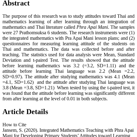
Abstract
The purpose of this research was to study attitudes toward Thai and
mathematics learning of after learning through an integration of
mathematics and Thai literature called
Phra Apai Mani
. The samples
were 27 Prathomsuksa 6 students. The research instruments were (1)
the integrated mathematics with Pra Apai Mani lesson plans; and (2)
questionnaires for measuring learning attitude of the students on
Thai and mathematics. The data was collected before and after
teaching. The statistics used for data analysis were Mean, Standard
Deviation and t-paired Test. The results showed that the attitude
before learning mathematics was 3.2 (=3.2, SD=1.11) and the
attitude before learning Thai language was 2.2 (Mean =2.2,
SD=0.97). The attitude after studying mathematics was 4.1 (Mean
=4.1, SD=1.62) and the attitude after studying Thai language was
3.8 (Mean =3.8, SD=1.21) When tested by using the t-paired test, it
was found that the attitude before learning was significantly different
from after learning at the level of 0.01 in both subjects.
Article Details
How to Cite
Jansem, S. (2020). Integrated Mathematics Teaching with Phra Apai
Mani for Developing Primary Students’ Attitudes toward Learning