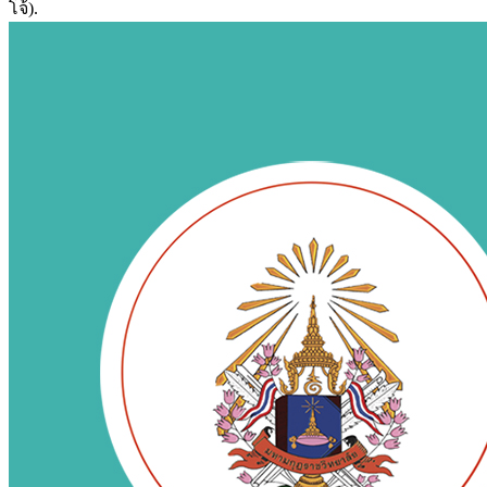
โจ้).