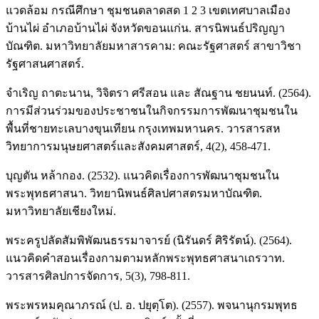
แวดล้อม กรณีศึกษา ชุมชนตลาดสด 1 2 3 เขตเทศบาลเมือง
บ้านไผ่ อำเภอบ้านไผ่ จังหวัดขอนแก่น. สารนิพนธ์ปริญญา
บัณฑิต. มหาวิทยาลัยมหาสารคาม: คณะรัฐศาสตร์ สาขาวิชา
รัฐศาสนศาสตร์.
จำเริญ ถาตะนาน, วิจิตรา ศรีสอน และ สัณฐาน ชยนนท์. (2564).
การมีส่วนร่วมของประชาชนในกิจกรรมการพัฒนาชุมชนใน
พื้นที่ชายทะเลบางขุนเทียน กรุงเทพมหานคร. วารสารสห
วิทยาการมนุษยศาสตร์และสังคมศาสตร์, 4(2), 458-471.
บุญตัน หล้ากอง. (2532). แนวคิดเรื่องการพัฒนาชุมชนใน
พระพุทธศาสนา. วิทยานิพนธ์ศิลปศาสตรมหาบัณฑิต.
มหาวิทยาลัยเชียงใหม่.
พระครูปลัดสัมพิพัฒนธรรมาจารย์ (นิรันดร์ ศิริรัตน์). (2564).
แนวคิดคำสอนเรื่องกามตามหลักพระพุทธศาสนาเถรวาท.
วารสารศิลปการจัดการ, 5(3), 798-811.
พระพรหมคุณาภรณ์ (ป. อ. ปยุตฺโต). (2557). พจนานุกรมพุทธ