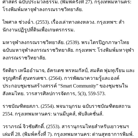
ศาสตร์ ฉบับประมวลธรรม. (พิมพ์ครั้งที่ 27). กรุงเทพมหานคร:
โรงพิมพ์มหาจุฬาลงกรณราชวิทยาลัย.
ไพศาล ช่วงฉ่ำ. (2553). เรื่องเล่าทางดงหลวง. กรุงเทพฯ: สํา
นักงานปฏิรูปที่ดินเพื่อเกษตรกรรม.
มหาจุฬาลงกรณราชวิทยาลัย. (2539). พระไตรปิฎกภาษาไทย
ฉบับมหาจุฬาลงกรณราชวิทยาลัย. กรุงเทพฯ: โรงพิมพ์มหาจุฬา
ลงกรณราชวิทยาลัย.
รัตติยา เหนืออำนาจ, อัครเดช พรหมกัลป์, สมคิด พุ่มทุเรียน และ
จรูญศักดิ์ สุนทรเดชา. (2564). การพัฒนาความรู้และองค์
ประกอบชุมชนสร้างสรรค์ “Smart Community” ของชุมชนใน
สังคมไทย. วารสารศิลปการจัดการ, 5(3), 559-573.
ราชบัณฑิตยสภา. (2554). พจนานุกรม ฉบับราชบัณฑิตยสถาน
2554. กรุงเทพมหานคร: นานมีบุคส์, พับลิเคชั่นส์.
วราภรณ์ จิวชัยศักดิ์. (2553). สารานุกรมไทยสำหรับเยาวชนฯ
เล่มที่ 28. (พิมพ์ครั้งที่ 7). กรุงเทพมหานคร: ด่านสุทธาการพิมพ์.