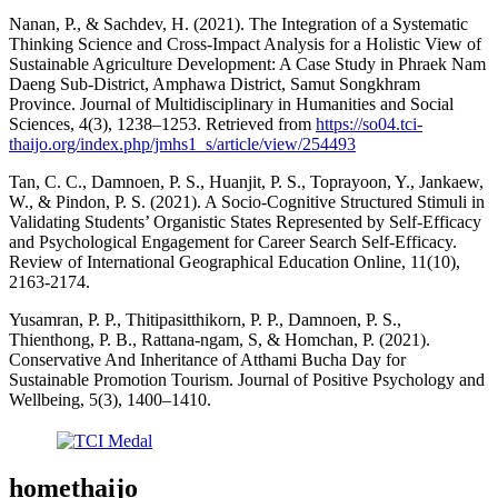
Nanan, P., & Sachdev, H. (2021). The Integration of a Systematic
Thinking Science and Cross-Impact Analysis for a Holistic View of
Sustainable Agriculture Development: A Case Study in Phraek Nam
Daeng Sub-District, Amphawa District, Samut Songkhram
Province. Journal of Multidisciplinary in Humanities and Social
Sciences, 4(3), 1238–1253. Retrieved from
https://so04.tci-
thaijo.org/index.php/jmhs1_s/article/view/254493
Tan, C. C., Damnoen, P. S., Huanjit, P. S., Toprayoon, Y., Jankaew,
W., & Pindon, P. S. (2021). A Socio-Cognitive Structured Stimuli in
Validating Students’ Organistic States Represented by Self-Efficacy
and Psychological Engagement for Career Search Self-Efficacy.
Review of International Geographical Education Online, 11(10),
2163-2174.
Yusamran, P. P., Thitipasitthikorn, P. P., Damnoen, P. S.,
Thienthong, P. B., Rattana-ngam, S, & Homchan, P. (2021).
Conservative And Inheritance of Atthami Bucha Day for
Sustainable Promotion Tourism. Journal of Positive Psychology and
Wellbeing, 5(3), 1400–1410.
homethaijo