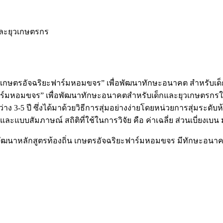
และยุวเกษตรกร
่น “เกษตรอัจฉริยะฟาร์มหอมขจร” เพื่อพัฒนาทักษะอนาคต สำหรับเด
ร์มหอมขจร” เพื่อพัฒนาทักษะอนาคตสำหรับเด็กและยุวเกษตรกรในโรงเ
าง 3-5 ปี ซึ่งได้มาด้วยวิธีการสุ่มอย่างง่ายโดยหน่วยการสุ่มระดับห้
ะแบบสัมภาษณ์ สถิติที่ใช้ในการวิจัย คือ ค่าเฉลี่ย ส่วนเบี่ยงเ
พัฒนาหลักสูตรท้องถิ่น เกษตรอัจฉริยะฟาร์มหอมขจร มีทักษะอนา