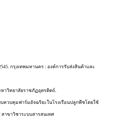
2545. กรุงเทพมหานคร : องค์การรับส่งสินค้าและ
 มหาวิทยาลัยราชภัฏอุตรดิตถ์.
บบควบคุมฟาร์มอัจฉริยะในโรงเรือนปลูกพืชโดยใช้
ทศ สาขาวิชาระบบสารสนเทศ