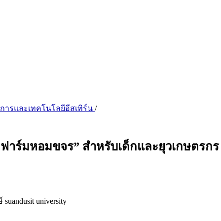
จัดการและเทคโนโลยีอีสเทิร์น
/
ะฟาร์มหอมขจร” สำหรับเด็กและยุวเกษตรกร โ
ษ์
suandusit university