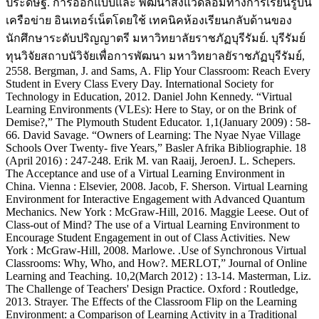
ประดิษฐ์. การออกแบบและ พัฒนาสิ่งแวดล้อมทางการเรียนรู้บน
เครือข่าย อินเทอร์เน็ตโดยใช้ เทคนิคห้องเรียนกลับด้านของ
นักศึกษาระดับปริญญาตรี มหาวิทยาลัยราชภัฏบุรีรัมย์. บุรีรัมย์
ทุนวิจัยสถาบนัวิจัยเพื่อการพัฒนา มหาวิทยาลยัราชภัฏบุรีรัมย์,
2558. Bergman, J. and Sams, A. Flip Your Classroom: Reach Every
Student in Every Class Every Day. International Society for
Technology in Education, 2012. Daniel John Kennedy. “Virtual
Learning Environments (VLEs): Here to Stay, or on the Brink of
Demise?,” The Plymouth Student Educator. 1,1(January 2009) : 58-
66. David Savage. “Owners of Learning: The Nyae Nyae Village
Schools Over Twenty- five Years,” Basler Afrika Bibliographie. 18
(April 2016) : 247-248. Erik M. van Raaij, JeroenJ. L. Schepers.
The Acceptance and use of a Virtual Learning Environment in
China. Vienna : Elsevier, 2008. Jacob, F. Sherson. Virtual Learning
Environment for Interactive Engagement with Advanced Quantum
Mechanics. New York : McGraw-Hill, 2016. Maggie Leese. Out of
Class-out of Mind? The use of a Virtual Learning Environment to
Encourage Student Engagement in out of Class Activities. New
York : McGraw-Hill, 2008. Marlowe. .Use of Synchronous Virtual
Classrooms: Why, Who, and How?. MERLOT,” Journal of Online
Learning and Teaching. 10,2(March 2012) : 13-14. Masterman, Liz.
The Challenge of Teachers' Design Practice. Oxford : Routledge,
2013. Strayer. The Effects of the Classroom Flip on the Learning
Environment: a Comparison of Learning Activity in a Traditional