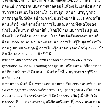
โรงพิมพ์องค์การรับส่งสินคา้และพัสดุภัณฑ์, 2546. กันยารัตน์
ดัดพันธ์. การออกแบบสภาพแวดล้อมในห้องเรียนเสมือน ส าห
รับการเรียนแบบโครงงานใน ระดับอุดมศึกษา. ปริญญาครุ
ศาสตรดุษฎีบณัฑิต จุฬาลงกรณ์ มหาวิทยาลยั, 2551. ดวงฤทัย
สานะสิทธ์. ผลสัมฤทธิ์ทางการเรียนและความพึงพอใจของ
นักเรียนชั้นประถมศึกษาปีที่ 3 โดยใช้ รูปแบบการเรียนรู้แบบ
ห้องเรียนกลับด้าน. กรุงเทพฯ : โรงเรียนอัสสัมชญัคอนแวนต์
สีลม, 2556. ถนอมพร เลาหจรัสแสง. การเรียนรู้ในยุคสมัยหน้า:
ตอนรูปแบบและทฤษฎี การเรียนรู้อนาคต. (ออนไลน์) 2556 [เข้า
ถึงเมื่อ 18 ก.ย. 2556]. เข้าถึงได้
จากhttp://thanompo.edu.cmu.ac.th/load/ journal/50-51/next-
generation%20of%20learning.pdf บุญชม ศรีสะอาด. วิธีการทาง
สถิติส าหรับการวิจัย เล่ม 1. พิมพ์ครั้งที่ 5. กรุงเทพฯ : สุวีริยา
สาส์น, 2556.
เยาวนารถ พันธุ์เพ็ง. “การออกแบบการเรียนการสอนดว้ยระบบ
e-Learning,” วารสารทางวิชาการ. 12,1 (กรกฎาคม - กันยายน
2558) : 23-24. วิจารณ์ พานิช. วิถีสร้างการเรยีนรู้เพื่อศิษย์ใน
ศตวรรษที่ 21. กรุงเทพฯ : มูลนิธิสดศรี-สฤษดิ์, 2555. อนล สวน