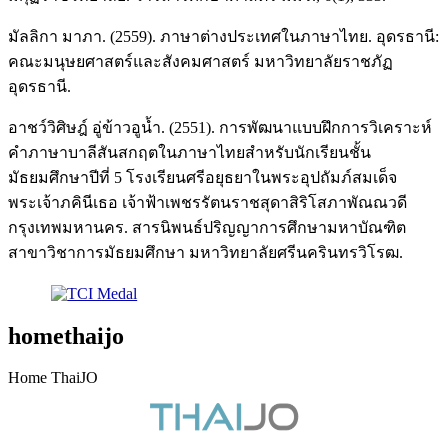
มัลลิกา มาภา. (2559). ภาษาต่างประเทศในภาษาไทย. อุดรธานี:
คณะมนุษยศาสตร์และสังคมศาสตร์ มหาวิทยาลัยราชภัฏ
อุดรธานี.
อาชว์วิศิษฎ์ อู่ข้าวอูน้ำ. (2551). การพัฒนาแบบฝึกการวิเคราะห์
คำภาษาบาลีสันสกฤตในภาษาไทยสำหรับนักเรียนชั้น
มัธยมศึกษาปีที่ 5 โรงเรียนศรีอยุธยาในพระอุปถัมภ์สมเด็จ
พระเจ้าภคินีเธอ เจ้าฟ้าเพชรรัตนราชสุดาสิริโสภาพัณณวดี
กรุงเทพมหานคร. สารนิพนธ์ปริญญาการศึกษามหาบัณฑิต
สาขาวิชาการมัธยมศึกษา มหาวิทยาลัยศรีนครินทรวิโรฒ.
homethaijo
Home ThaiJO