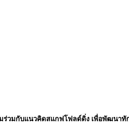
มร่วมกับแนวคิดสแกฟโฟลด์ดิ่ง เพื่อพัฒนาทั