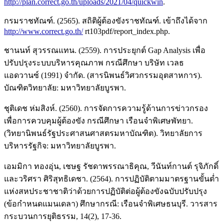
http://plan.correct.go.th/uploads/2021/04/quickwin
.
กรมราชทัณฑ์. (2565). สถิติผู้ต้องขังราชทัณฑ์. เข้าถึงได้จาก
http://www.correct.go.th/
rt103pdf/report_index.php.
ชานนท์ สุวรรณแทน. (2559). การประยุกต์ Gap Analysis เพื่อ
ปรับปรุงระบบบริหารคุณภาพ กรณีศึกษา บริษัท เวลธ
แอดวานซ์ (1991) จํากัด. (สารนิพนธ์วิศวกรรมอุตสาหการ).
บัณฑิตวิทยาลัย: มหาวิทยาลัยบูรพา.
ชุติเดช ห่มสิงห์. (2560). การจัดการความรู้ด้านการข่าวกรอง
เพื่อการควบคุมผู้ต้องขัง กรณีศึกษา เรือนจำพิเศษพัทยา.
(วิทยานิพนธ์รัฐประศาสนศาสตรมหาบัณฑิต). วิทยาลัยการ
บริหารรัฐกิจ: มหาวิทยาลัยบูรพา.
เอมมิกา ทองอุ่น, เชษฐ รัชดาพรรณาธิคุณ, วีนันท์กานต์ รุจิภักดิ์
และวริศรา ศิริสุทธิเดชา. (2564). การปฏิบัติตามมาตรฐานขั้นต่ำ
แห่งสหประชาชาติว่าด้วยการปฏิบัติต่อผู้ต้องขังฉบับปรับปรุง
(ข้อกำหนดแมนเดลา) ศึกษากรณี: เรือนจำพิเศษธนบุรี. วารสาร
กระบวนการยุติธรรม, 14(2), 17-36.