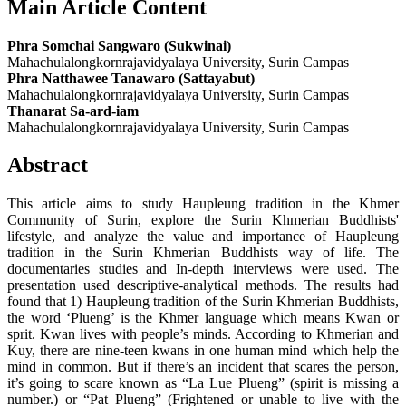
Main Article Content
Phra Somchai Sangwaro (Sukwinai)
Mahachulalongkornrajavidyalaya University, Surin Campas
Phra Natthawee Tanawaro (Sattayabut)
Mahachulalongkornrajavidyalaya University, Surin Campas
Thanarat Sa-ard-iam
Mahachulalongkornrajavidyalaya University, Surin Campas
Abstract
This article aims to study Haupleung tradition in the Khmer
Community of Surin, explore the Surin Khmerian Buddhists'
lifestyle, and analyze the value and importance of Haupleung
tradition in the Surin Khmerian Buddhists way of life. The
documentaries studies and In-depth interviews were used. The
presentation used descriptive-analytical methods. The results had
found that 1) Haupleung tradition of the Surin Khmerian Buddhists,
the word ‘Plueng’ is the Khmer language which means Kwan or
sprit. Kwan lives with people’s minds. According to Khmerian and
Kuy, there are nine-teen kwans in one human mind which help the
mind in common. But if there’s an incident that scares the person,
it’s going to scare known as “La Lue Plueng” (spirit is missing a
number.) or “Pat Plueng” (Frightened or unable to live with the