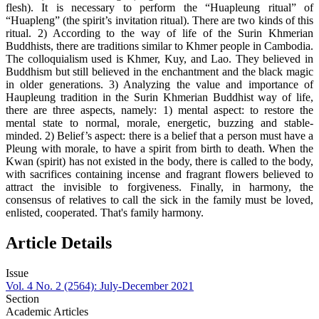
flesh). It is necessary to perform the “Huapleung ritual” of
“Huapleng” (the spirit’s invitation ritual). There are two kinds of this
ritual. 2) According to the way of life of the Surin Khmerian
Buddhists, there are traditions similar to Khmer people in Cambodia.
The colloquialism used is Khmer, Kuy, and Lao. They believed in
Buddhism but still believed in the enchantment and the black magic
in older generations. 3) Analyzing the value and importance of
Haupleung tradition in the Surin Khmerian Buddhist way of life,
there are three aspects, namely: 1) mental aspect: to restore the
mental state to normal, morale, energetic, buzzing and stable-
minded. 2) Belief’s aspect: there is a belief that a person must have a
Pleung with morale, to have a spirit from birth to death. When the
Kwan (spirit) has not existed in the body, there is called to the body,
with sacrifices containing incense and fragrant flowers believed to
attract the invisible to forgiveness. Finally, in harmony, the
consensus of relatives to call the sick in the family must be loved,
enlisted, cooperated. That's family harmony.
Article Details
Issue
Vol. 4 No. 2 (2564): July-December 2021
Section
Academic Articles