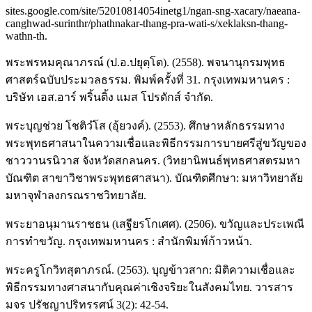
sites.google.com/site/52010814054inetg1/ngan-sng-xacary/naeana-
canghwad-surinthr/phathnakar-thang-pra-wati-s/xeklaksn-thang-
wathn-th.
พระพรหมคุณาภรณ์ (ป.อ.ปยุตฺโต). (2558). พจนานุกรมพุทธ
ศาสตร์ฉบับประมวลธรรม. พิมพ์ครั้งที่ 31. กรุงเทพมหานคร :
บริษัท เอส.อาร์ พริ้นติ้ง แมส โปรดักส์ จำกัด.
พระบุญช่วย โชติวํโส (อุ้ยวงค์). (2553). ศึกษาหลักธรรมทาง
พระพุทธศาสนาในความเชื่อและพิธีกรรมการบายศรีสู่ขวัญของ
ชาววานรนิวาส จังหวัดสกลนคร. (วิทยานิพนธ์พุทธศาสตรมหา
บัณฑิต สาขาวิชาพระพุทธศาสนา). บัณฑิตศึกษา: มหาวิทยาลัย
มหาจุฬาลงกรณราชวิทยาลัย.
พระยาอนุมานราชธน (เสฐียรโกเศศ). (2506). ขวัญและประเพณี
การทำขวัญ. กรุงเทพมหานคร : สำนักพิมพ์ก้าวหน้า.
พระครูโกวิทสุตาภรณ์. (2563). บุญข้าวสาก: มิติความเชื่อและ
พิธีกรรมทางศาสนากับคุณค่าเชิงจริยะในสังคมไทย. วารสาร
มจร ปรัชญาปริทรรศน์ 3(2): 42-54.