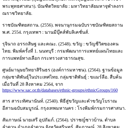
พระพุทธศาสนา). บัณฑิตวิทยาลัย : มหาวิทยาลัยมหาจุฬาลงกร
ณราชวิทยาลัย.
ราชบัณฑิตยสถาน. (2556). พจนานุกรมฉบับราชบัณฑิตยสถาน
พ.ศ. 2554. กรุงเทพฯ : นานมีบุ๊คส์พับลิเคชั่นส์.
รุจินาถ อรรถสิษฐ และคณะ. (2548). ขวัญ : ขวัญชีวิตของคน
ไทย. พิมพ์ครั้งที่ 1. นนทบุรี : กรมพัฒนาการแพทย์แผนไทยและ
การแพทย์ทางเลือก กระทรวงสาธารณสุข.
ศูนย์มานุษยวิทยาสิรินธร (องค์การมหาชน). (2564). ฐานข้อมูล
กลุ่มชาติพันธุ์ในประเทศไทย. กลุ่มชาติพันธุ์ : ขแมร์ลือ. สืบค้น
เมื่อวันที่ 28 สิงหาคม 2564, จาก
https://www.sac.or.th/databases/ethnic-groups/ethnicGroups/160
สาร สาระทัศนานันท์. (2540). พิธีสู่ขวัญและคำขวัญโบราณ
อีสานฉบับสมบูรณ์. กรุงเทพมหานคร : โรงพิมพ์กรมการศาสนา.
สัมภาษณ์ นายเสรี อุปถัมภ์. (2564). ปราชญ์ชาวบ้าน. ตำบล
ลำดวน อำเภอลำดวน จังหวัดสุรินทร์. สัมภาษณ์, 28 สิงหาคม.