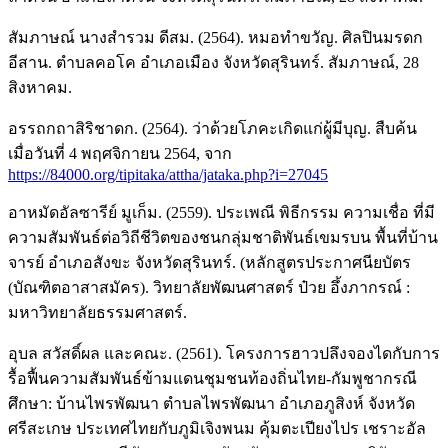
สัมภาษณ์ นางสำรวม ดีสม. (2564). หมอทำขวัญ. ศิลปินมรดก
อีสาน. ตำบลคอโค อำเภอเมือง จังหวัดสุรินทร์. สัมภาษณ์, 28
สิงหาคม.
อรรถกถาสิริชาดก. (2564). ว่าด้วยโภคะเกิดแก่ผู้มีบุญ. สืบค้น
เมื่อวันที่ 4 พฤศจิกายน 2564, จาก
https://84000.org/tipitaka/attha/jataka.php?i=27045
อาหมัดอัลซารีย์ มูเก็ม. (2559). ประเพณี พิธีกรรม ความเชื่อ ที่มี
ความสัมพันธ์ต่อวิถีชีวิตของชนกลุ่มชาติพันธ์เขมรบน พื้นที่บ้าน
จารย์ อําเภอสังขะ จังหวัดสุรินทร์. (หลักสูตรประกาศนียบัตร
(บัณฑิตอาสาสมัคร). วิทยาลัยพัฒนศาสตร์ ป๋วย อึ้งภากรณ์ :
มหาวิทยาลัยธรรมศาสตร์.
อุบล สวัสดิ์ผล และคณะ. (2561). โครงการฮาวปลึงจองไดกับการ
รื้อฟื้นความสัมพันธ์ข้ามแดนชุมชนท้องถิ่นไทย-กัมพูชากรณี
ศึกษา: บ้านไพรพัฒนา ตำบลไพรพัฒนา อำเภอภูสิงห์ จังหวัด
ศรีสะเกษ ประเทศไทยกับภูมิเจิงพนม คุ้มตะเปียงไปร เชราะอัล