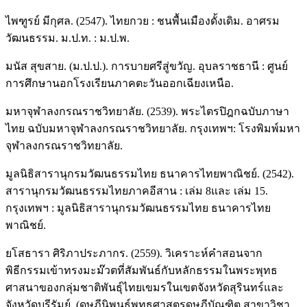
ไพฑูรย์ มีกุศล. (2547). ไทยกวย : ชนพื้นเมืองดั้งเดิม. อาศรม
วัฒนธรรม. ม.ป.ท. : ม.ป.พ.
มนัส สุขสาย. (ม.ป.ป.). การบายศรีสู่ขวัญ. อุบลราชธานี : ศูนย์
การศึกษานอกโรงเรียนภาคตะวันออกเฉียงเหนือ.
มหาจุฬาลงกรณราชวิทยาลัย. (2539). พระไตรปิฎกฉบับภาษา
ไทย ฉบับมหาจุฬาลงกรณราชวิทยาลัย. กรุงเทพฯ: โรงพิมพ์มหา
จุฬาลงกรณราชวิทยาลัย.
มูลนิธิสารานุกรมวัฒนธรรมไทย ธนาคารไทยพาณิชย์. (2542).
สารานุกรมวัฒนธรรมไทยภาคอีสาน : เล่ม 8และ เล่ม 15.
กรุงเทพฯ : มูลนิธิสารานุกรมวัฒนธรรมไทย ธนาคารไทย
พาณิชย์.
ยโสธารา ศิริภาประภากร. (2559). วิเคราะห์คำสอนจาก
พิธีกรรมเข้าทรงมะม๊วตที่สัมพันธ์กับหลักธรรมในพระพุทธ
ศาสนาของกลุ่มชาติพันธุ์ไทยเขมรในเขตจังหวัดสุรินทร์และ
จังหวัดบุรีรัมย์. (ดุษฎีนิพนธ์พุทธศาสตรดุษฎีบัณฑิต สาขาวิชา