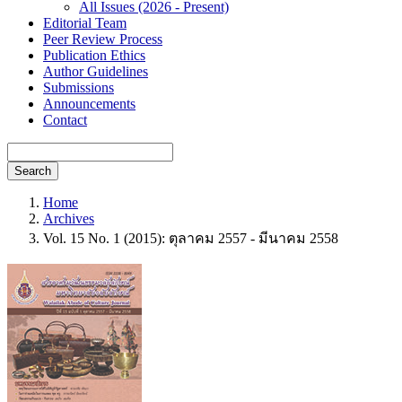
All Issues (2026 - Present)
Editorial Team
Peer Review Process
Publication Ethics
Author Guidelines
Submissions
Announcements
Contact
Search
Home
Archives
Vol. 15 No. 1 (2015): ตุลาคม 2557 - มีนาคม 2558