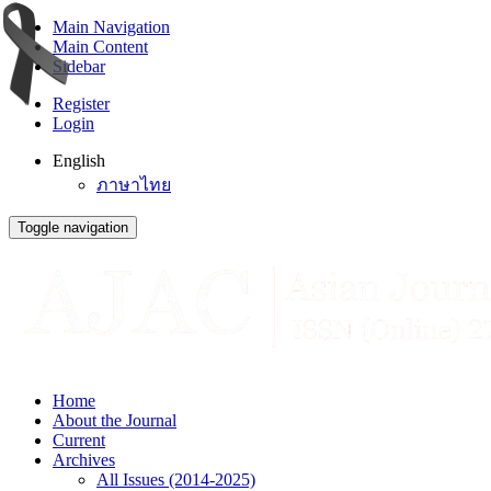
Main Navigation
Main Content
Sidebar
Register
Login
English
ภาษาไทย
Toggle navigation
Home
About the Journal
Current
Archives
All Issues (2014-2025)