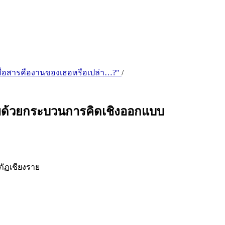
การสื่อสารคืองานของเธอหรือเปล่า…?"
/
าพด้วยกระบวนการคิดเชิงออกแบบ
ัฏเชียงราย