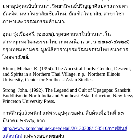
มหาอุปคุตฉบับล้านนา. วิทยานิพนธ์ปริญญาศิลปศาสตรมหา
บัณฑิต, มหาวิทยาลัยเชียงใหม่, บัณฑิตวิทยาลัย, สาขาวิชา
ภาษาและวรรณกรรมล้านนา.
อุดม รุ่งเรืองศรี. (๒๕๔๒). พุทธศาสนาในล้านนา. ใน
สารานุกรมวัฒนธรรมไทย ภาคเหนือ (ล.๙, น.๔๗๑๕-๔๗๒๘).
กรุงเทพมหานคร: มูลนิธิสารานุกรมวัฒนธรรมไทย ธนาคาร
ไทยพาณิชย์.
Rhum, Michael R. (1994). The Ancestral Lords: Gender, Descent,
and Spirits in a Northern Thai Village. n.p.: Northern Illinois
University, Center for Southeast Asian Studies.
Strong, John. (1992). The Legend and Cult of Upagupta: Sanskrit
Buddhism in North India and Southeast Asia. Princeton, New Jersy:
Princeton University Press.
กาฬสินธุ์แล้งหนัก! แห่พระอุปคุตขอฝน. สืบค้นเมื่อวันที่ ๑๓
มีนาคม ๒๕๕๖, จาก
http://www.komchadluek.net/detail/20130308/153510/กาฬสินธ์ุ
แล้งหนัก!
แห่พระอุปคุตขอฝน