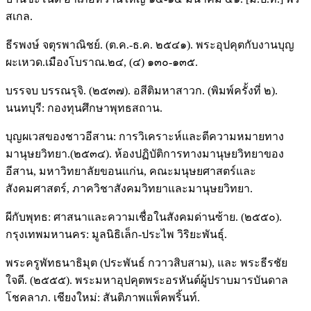
สเกล.
ธีรพงษ์ จตุรพาณิชย์. (ต.ค.-ธ.ค. ๒๕๔๑). พระอุปคุตกับงานบุญ
ผะเหวด.เมืองโบราณ.๒๔, (๔) ๑๓๐-๑๓๕.
บรรจบ บรรณรุจิ. (๒๕๓๗). อสีติมหาสาวก. (พิมพ์ครั้งที่ ๒).
นนทบุรี: กองทุนศึกษาพุทธสถาน.
บุญผเวสของชาวอีสาน: การวิเคราะห์และตีความหมายทาง
มานุษยวิทยา.(๒๕๓๔). ห้องปฏิบัติการทางมานุษยวิทยาของ
อีสาน, มหาวิทยาลัยขอนแก่น, คณะมนุษยศาสตร์และ
สังคมศาสตร์, ภาควิชาสังคมวิทยาและมานุษยวิทยา.
ผีกับพุทธ: ศาสนาและความเชื่อในสังคมด่านซ้าย. (๒๕๕๐).
กรุงเทพมหานคร: มูลนิธิเล็ก-ประไพ วิริยะพันธุ์.
พระครูพัทธนาธิมุต (ประพันธ์ กวาวสิบสาม), และ พระธีรชัย
ใจดี. (๒๕๕๕). พระมหาอุปคุตพระอรหันต์ผู้ปราบมารบันดาล
โชคลาภ. เชียงใหม่: สันติภาพแพ็คพริ้นท์.