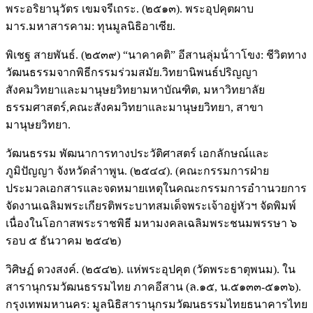
พระอริยานุวัตร เขมจรีเถระ. (๒๕๑๓). พระอุปคุตผาบ
มาร.มหาสารคาม: ทุนมูลนิธิอาเซีย.
พิเชฐ สายพันธ์. (๒๕๓๙) “นาคาคติ” อีสานลุ่มน้ําาโขง: ชีวิตทาง
วัฒนธรรมจากพิธีกรรมร่วมสมัย.วิทยานิพนธ์ปริญญา
สังคมวิทยาและมานุษยวิทยามหาบัณฑิต, มหาวิทยาลัย
ธรรมศาสตร์,คณะสังคมวิทยาและมานุษยวิทยา, สาขา
มานุษยวิทยา.
วัฒนธรรม พัฒนาการทางประวัติศาสตร์ เอกลักษณ์และ
ภูมิปัญญา จังหวัดลําาพูน. (๒๕๔๔). (คณะกรรมการฝ่าย
ประมวลเอกสารและจดหมายเหตุในคณะกรรมการอําานวยการ
จัดงานเฉลิมพระเกียรติพระบาทสมเด็จพระเจ้าอยู่หัวฯ จัดพิมพ์
เนื่องในโอกาสพระราชพิธี มหามงคลเฉลิมพระชนมพรรษา ๖
รอบ ๕ ธันวาคม ๒๕๔๒)
วิศิษฏ์ ดวงสงค์. (๒๕๔๒). แห่พระอุปคุต (วัดพระธาตุพนม). ใน
สารานุกรมวัฒนธรรมไทย ภาคอีสาน (ล.๑๕, น.๕๑๓๓-๕๑๓๖).
กรุงเทพมหานคร: มูลนิธิสารานุกรมวัฒนธรรมไทยธนาคารไทย