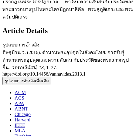
ปรากฏในพระไตรปิฎกบาลี ทำให้มีความสับสนกับประวัติของ
พระสาวกบางรูปในพระไตรปิฎกบาลีคือ พระสุภูติเถระและพระ
ควัมปติเถระ
Article Details
รูปแบบการอ้างอิง
ดิษฐป้าน ว. (2016). ตำนานพระอุปคุตในสังคมไทย: การรับรู้
ตำนานพระอุปคุตและความสับสน กับประวัติของพระสาวกรูป
อื่น.
วรรณวิทัศน์
,
13
, 1–27.
https://doi.org/10.14456/vannavidas.2013.1
รูปแบบการอ้างอิงเพิ่มเติม
ACM
ACS
APA
ABNT
Chicago
Harvard
IEEE
MLA