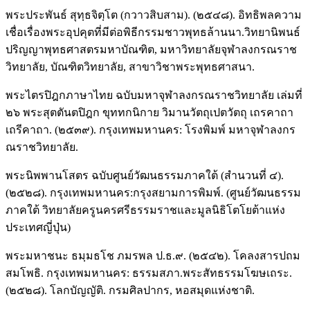
พระประพันธ์ สุทฺธจิตฺโต (กวาวสิบสาม). (๒๕๔๘). อิทธิพลความ
เชื่อเรื่องพระอุปคุตที่มีต่อพิธีกรรมชาวพุทธล้านนา.วิทยานิพนธ์
ปริญญาพุทธศาสตรมหาบัณฑิต, มหาวิทยาลัยจุฬาลงกรณราช
วิทยาลัย, บัณฑิตวิทยาลัย, สาขาวิชาพระพุทธศาสนา.
พระไตรปิฎกภาษาไทย ฉบับมหาจุฬาลงกรณราชวิทยาลัย เล่มที่
๒๖ พระสุตตันตปิฎก ขุททกนิกาย วิมานวัตถุเปตวัตถุ เถรคาถา
เถรีคาถา. (๒๕๓๙). กรุงเทพมหานคร: โรงพิมพ์ มหาจุฬาลงกร
ณราชวิทยาลัย.
พระนิพพานโสตร ฉบับศูนย์วัฒนธรรมภาคใต้ (สำนวนที่ ๔).
(๒๕๒๘). กรุงเทพมหานคร:กรุงสยามการพิมพ์. (ศูนย์วัฒนธรรม
ภาคใต้ วิทยาลัยครูนครศรีธรรมราชและมูลนิธิโตโยต้าแห่ง
ประเทศญี่ปุ่น)
พระมหาชนะ ธมฺมธโช ภมรพล ป.ธ.๙. (๒๕๔๒). โคลงสารปถม
สมโพธิ. กรุงเทพมหานคร: ธรรมสภา.พระสัทธรรมโฆษเถระ.
(๒๕๒๘). โลกบัญญัติ. กรมศิลปากร, หอสมุดแห่งชาติ.