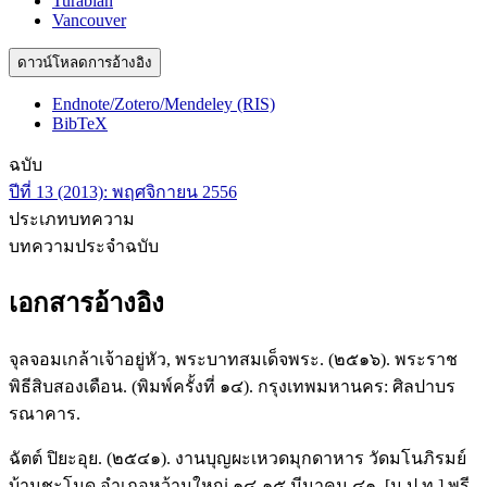
Turabian
Vancouver
ดาวน์โหลดการอ้างอิง
Endnote/Zotero/Mendeley (RIS)
BibTeX
ฉบับ
ปีที่ 13 (2013): พฤศจิกายน 2556
ประเภทบทความ
บทความประจำฉบับ
เอกสารอ้างอิง
จุลจอมเกล้าเจ้าอยู่หัว, พระบาทสมเด็จพระ. (๒๕๑๖). พระราช
พิธีสิบสองเดือน. (พิมพ์ครั้งที่ ๑๔). กรุงเทพมหานคร: ศิลปาบร
รณาคาร.
ฉัตต์ ปิยะอุย. (๒๕๔๑). งานบุญผะเหวดมุกดาหาร วัดมโนภิรมย์
บ้านชะโนด อำเภอหว้านใหญ่ ๑๔-๑๕ มีนาคม ๔๑. [ม.ป.ท.] พรี