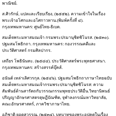
พาณิชย์.
ส.ศิวรักษ์, แปลและเรียบเรียง, (๒๕๕๒). ความเข้าใจในเรื่อง
พระเจ้าอโศกและอโศกาวทาน.(พิมพ์ครั้งที่ ๔).
กรุงเทพมหานคร: ศูนย์ไทย-ธิเบต.
สมเด็จพระมหาสมณเจ้า กรมพระปรมานุชิตชิโนรส. (๒๕๓๐).
ปฐมสมโพธิกถา. กรุงเทพมหานคร: กองวรรณคดีและ
ประวัติศาสตร์ กรมศิลปากร.
เสถียร โพธินันทะ. (๒๕๔๔). ประวัติศาสตร์พระพุทธศาสนา.
กรุงเทพมหานคร: สร้างสรรค์บุ๊คส์.
อนันต์ เหล่าเลิศวรกุล. (๒๕๔๖). ปฐมสมโพธิกถาภาษาไทยฉบับ
สมเด็จพระมหาสมณเจ้ากรมพระปรมานุชิตชิโนรส: ความ
สัมพันธ์ด้านสารัตถกับวรรณกรรมพุทธประวัติอื่น.วิทยานิพนธ์
ปริญญาอักษรศาสตรดุษฎีบัณฑิต, จุฬาลงกรณ์มหาวิทยาลัย,
คณะอักษรศาสตร์, ภาควิชาภาษาไทย.
อภิชาติ ยอดสุวรรณ. (๒๕๓๔). บทบาทของพระอุปคุตในเรื่อง