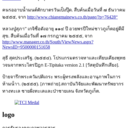
คนรออาบน้ำมนต์ตักบาตรวันเป็งปุ๊ด. สืบค้นเมื่อวันที่ ๗ ธันวาคม
๒๕๕๕, จาก
http://www.chiangmainews.co.th/page/?p=76428“
หลวงปู่สุภา” เกจิชื่อดังอายุ ๑๑๔ ปี อวยพรปีใหม่ชาวภูเก็ตอยู่ดีมี
สุข. สืบค้นเมื่อวันที่ ๑๗ กรกฎาคม ๒๕๕๕, จาก
http://www.manager.co.th/South/ViewNews.aspx?
NewsID=9500000151658
สุธี สุดประเสริฐ. (๒๕๕๔). โปรแกรมตรวจหาและเทียบเคียงพุทธ
วจนจากพระไตรปิฎก E-Tipitaka version 2.1 [วัสดุบันทึกเสียง].
ป้ายจารึกพระควัมปติเถระ พระผู้ทรงพลังและอานุภาพในการ
ห้ามน้ําา. (๒๕๕๕). [ภาพถ่าย].สถาบันวิจัยและพัฒนาทรัพยากร
ทางทะเล ชายฝั่งทะเลและป่าชายเลน จังหวัดภูเก็ต.
logo
การรับรองคุณภาพวารสาร