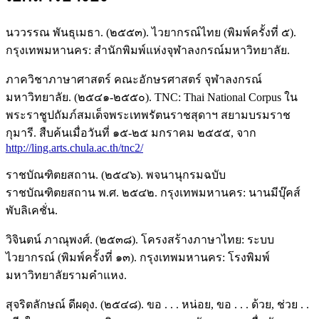
นววรรณ พันธุเมธา. (๒๕๕๓). ไวยากรณ์ไทย (พิมพ์ครั้งที่ ๕).
กรุงเทพมหานคร: สำนักพิมพ์แห่งจุฬาลงกรณ์มหาวิทยาลัย.
ภาควิชาภาษาศาสตร์ คณะอักษรศาสตร์ จุฬาลงกรณ์
มหาวิทยาลัย. (๒๕๔๑-๒๕๕๐). TNC: Thai National Corpus ใน
พระราชูปถัมภ์สมเด็จพระเทพรัตนราชสุดาฯ สยามบรมราช
กุมารี. สืบค้นเมื่อวันที่ ๑๕-๒๕ มกราคม ๒๕๕๕, จาก
http://ling.arts.chula.ac.th/tnc2/
ราชบัณฑิตยสถาน. (๒๕๔๖). พจนานุกรมฉบับ
ราชบัณฑิตยสถาน พ.ศ. ๒๕๔๒. กรุงเทพมหานคร: นานมีบุ๊คส์
พับลิเคชั่น.
วิจินตน์ ภาณุพงศ์. (๒๕๓๘). โครงสร้างภาษาไทย: ระบบ
ไวยากรณ์ (พิมพ์ครั้งที่ ๑๓). กรุงเทพมหานคร: โรงพิมพ์
มหาวิทยาลัยรามคำแหง.
สุจริตลักษณ์ ดีผดุง. (๒๕๔๘). ขอ . . . หน่อย, ขอ . . . ด้วย, ช่วย . .