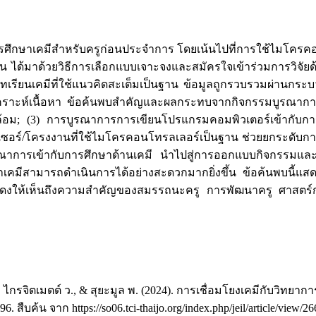
ศึกษาเคมีสำหรับครูก่อนประจำการ โดยเน้นไปที่การใช้ไมโครคอนโทร
 ได้มาด้วยวิธีการเลือกแบบเจาะจงและสมัครใจเข้าร่วมการวิจัยด้วยวิ
บทเรียนเคมีที่ใช้แนวคิดสะเต็มเป็นฐาน ข้อมูลถูกรวบรวมผ่านกร
ารวิเคราะห์เนื้อหา ข้อค้นพบสำคัญและผลกระทบจากกิจกรรมบูรณากา
ล้อม; (3) การบูรณาการการเขียนโปรแกรมคอมพิวเตอร์เข้ากับการส
็นเซอร์/โครงงานที่ใช้ไมโครคอนโทรลเลอร์เป็นฐาน ช่วยยกระดั
ณาการเข้ากับการศึกษาด้านเคมี นำไปสู่การออกแบบกิจกรรมและน
เคมีสามารถดำเนินการได้อย่างสะดวกมากยิ่งขึ้น ข้อค้นพบนี้แ
แสดงให้เห็นถึงความสำคัญของสมรรถนะครู การพัฒนาครู ศาสตร์
 น., ไกรจิตเมตต์ ว., & สุยะมูล พ. (2024). การเชื่อมโยงเคมีกับ
96. สืบค้น จาก https://so06.tci-thaijo.org/index.php/jeil/article/view/2