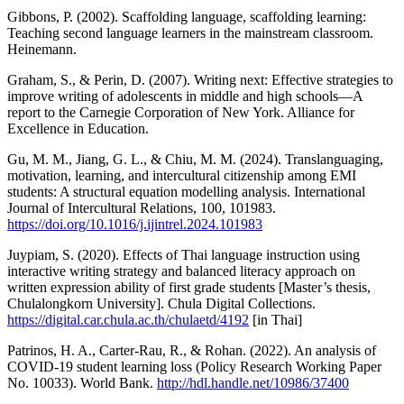
Gibbons, P. (2002). Scaffolding language, scaffolding learning:
Teaching second language learners in the mainstream classroom.
Heinemann.
Graham, S., & Perin, D. (2007). Writing next: Effective strategies to
improve writing of adolescents in middle and high schools—A
report to the Carnegie Corporation of New York. Alliance for
Excellence in Education.
Gu, M. M., Jiang, G. L., & Chiu, M. M. (2024). Translanguaging,
motivation, learning, and intercultural citizenship among EMI
students: A structural equation modelling analysis. International
Journal of Intercultural Relations, 100, 101983.
https://doi.org/10.1016/j.ijintrel.2024.101983
Juypiam, S. (2020). Effects of Thai language instruction using
interactive writing strategy and balanced literacy approach on
written expression ability of first grade students [Master’s thesis,
Chulalongkorn University]. Chula Digital Collections.
https://digital.car.chula.ac.th/chulaetd/4192
[in Thai]
Patrinos, H. A., Carter-Rau, R., & Rohan. (2022). An analysis of
COVID-19 student learning loss (Policy Research Working Paper
No. 10033). World Bank.
http://hdl.handle.net/10986/37400