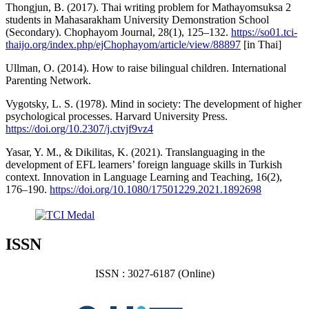
Thongjun, B. (2017). Thai writing problem for Mathayomsuksa 2
students in Mahasarakham University Demonstration School
(Secondary). Chophayom Journal, 28(1), 125–132.
https://so01.tci-
thaijo.org/index.php/ejChophayom/article/view/88897
[in Thai]
Ullman, O. (2014). How to raise bilingual children. International
Parenting Network.
Vygotsky, L. S. (1978). Mind in society: The development of higher
psychological processes. Harvard University Press.
https://doi.org/10.2307/j.ctvjf9vz4
Yasar, Y. M., & Dikilitas, K. (2021). Translanguaging in the
development of EFL learners’ foreign language skills in Turkish
context. Innovation in Language Learning and Teaching, 16(2),
176–190.
https://doi.org/10.1080/17501229.2021.1892698
ISSN
ISSN : 3027-6187 (Online)