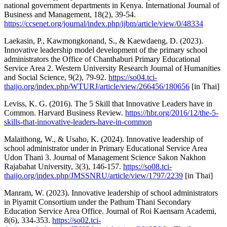
national government departments in Kenya. International Journal of
Business and Management, 18(2), 39-54.
https://ccsenet.org/journal/index.php/ijbm/article/view/0/48334
Laekasin, P., Kawmongkonand, S., & Kaewdaeng, D. (2023).
Innovative leadership model development of the primary school
administrators the Office of Chanthaburi Primary Educational
Service Area 2. Western University Research Journal of Humanities
and Social Science, 9(2), 79-92.
https://so04.tci-
thaijo.org/index.php/WTURJ/article/view/266456/180656
[in Thai]
Leviss, K. G. (2016). The 5 Skill that Innovative Leaders have in
Common. Harvard Business Review.
https://hbr.org/2016/12/the-5-
skills-that-innovative-leaders-have-in-common
Malaithong, W., & Usaho, K. (2024). Innovative leadership of
school administrator under in Primary Educational Service Area
Udon Thani 3. Journal of Management Science Sakon Nakhon
Rajabahat University, 3(3), 146-157.
https://so08.tci-
thaijo.org/index.php/JMSSNRU/article/view/1797/2239
[in Thai]
Manram, W. (2023). Innovative leadership of school administrators
in Piyamit Consortium under the Pathum Thani Secondary
Education Service Area Office. Journal of Roi Kaensarn Academi,
8(6), 334-353.
https://so02.tci-