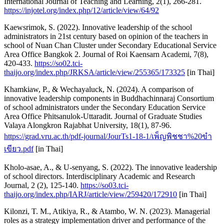
International Journal of Teaching and Learning, 2(1), 266-281.
https://injotel.org/index.php/12/article/view/64/92
Kaewsrimok, S. (2022). Innovative leadership of the school
administrators in 21st century based on opinion of the teachers in
school of Nuan Chan Cluster under Secondary Educational Service
Area Office Bangkok 2. Journal of Roi Kaensarn Academi, 7(8),
420-433.
https://so02.tci-
thaijo.org/index.php/JRKSA/article/view/255365/173325
[in Thai]
Khamkiaw, P., & Wechayaluck, N. (2024). A comparison of
innovative leadership components in Buddhachinnaraj Consortium
of school administrators under the Secondary Education Service
Area Office Phitsanulok-Uttaradit. Journal of Graduate Studies
Valaya Alongkron Rajabhat University, 18(1), 87-96.
https://grad.vru.ac.th/pdf-journal/JourTs1-18-1/เพ็ญพิชชา%20ขำ
เขียว.pdf
[in Thai]
Kholo-asae, A., & U-senyang, S. (2022). The innovative leadership
of school directors. Interdisciplinary Academic and Research
Journal, 2 (2), 125-140.
https://so03.tci-
thaijo.org/index.php/IARJ/article/view/259420/172910
[in Thai]
Kilonzi, T. M., Atikiya, R., & Atambo, W. N. (2023). Managerial
roles as a strategy implementation driver and performance of the