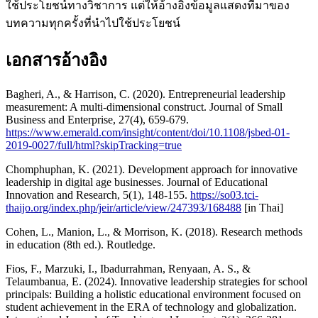
ใช้ประโยชน์ทางวิชาการ แต่ให้อ้างอิงข้อมูลแสดงที่มาของ
บทความทุกครั้งที่นำไปใช้ประโยชน์
เอกสารอ้างอิง
Bagheri, A., & Harrison, C. (2020). Entrepreneurial leadership
measurement: A multi-dimensional construct. Journal of Small
Business and Enterprise, 27(4), 659-679.
https://www.emerald.com/insight/content/doi/10.1108/jsbed-01-
2019-0027/full/html?skipTracking=true
Chomphuphan, K. (2021). Development approach for innovative
leadership in digital age businesses. Journal of Educational
Innovation and Research, 5(1), 148-155.
https://so03.tci-
thaijo.org/index.php/jeir/article/view/247393/168488
[in Thai]
Cohen, L., Manion, L., & Morrison, K. (2018). Research methods
in education (8th ed.). Routledge.
Fios, F., Marzuki, I., Ibadurrahman, Renyaan, A. S., &
Telaumbanua, E. (2024). Innovative leadership strategies for school
principals: Building a holistic educational environment focused on
student achievement in the ERA of technology and globalization.