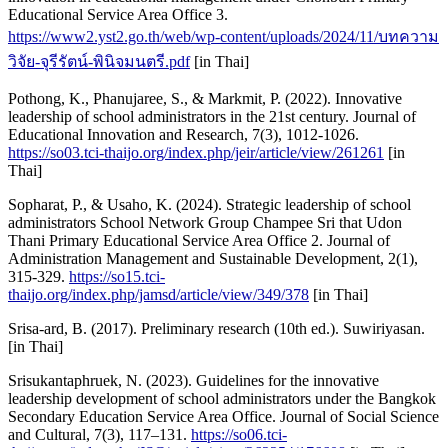
Educational Service Area Office 3.
https://www2.yst2.go.th/web/wp-content/uploads/2024/11/บทความ
วิจัย-จุรีรัตน์-พินิจมนตรี.pdf
[in Thai]
Pothong, K., Phanujaree, S., & Markmit, P. (2022). Innovative
leadership of school administrators in the 21st century. Journal of
Educational Innovation and Research, 7(3), 1012-1026.
https://so03.tci-thaijo.org/index.php/jeir/article/view/261261
[in
Thai]
Sopharat, P., & Usaho, K. (2024). Strategic leadership of school
administrators School Network Group Champee Sri that Udon
Thani Primary Educational Service Area Office 2. Journal of
Administration Management and Sustainable Development, 2(1),
315-329.
https://so15.tci-
thaijo.org/index.php/jamsd/article/view/349/378
[in Thai]
Srisa-ard, B. (2017). Preliminary research (10th ed.). Suwiriyasan.
[in Thai]
Srisukantaphruek, N. (2023). Guidelines for the innovative
leadership development of school administrators under the Bangkok
Secondary Education Service Area Office. Journal of Social Science
and Cultural, 7(3), 117–131.
https://so06.tci-