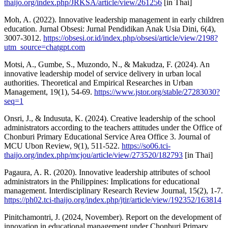
thaijo.org/index.php/JRKSA/article/view/261256
[in Thai]
Moh, A. (2022). Innovative leadership management in early children
education. Jurnal Obsesi: Jurnal Pendidikan Anak Usia Dini, 6(4),
3007-3012.
https://obsesi.or.id/index.php/obsesi/article/view/2198?
utm_source=chatgpt.com
Motsi, A., Gumbe, S., Muzondo, N., & Makudza, F. (2024). An
innovative leadership model of service delivery in urban local
authorities. Theoretical and Empirical Researches in Urban
Management, 19(1), 54-69.
https://www.jstor.org/stable/27283030?
seq=1
Onsri, J., & Indusuta, K. (2024). Creative leadership of the school
administrators according to the teachers attitudes under the Office of
Chonburi Primary Educational Service Area Office 3. Journal of
MCU Ubon Review, 9(1), 511-522.
https://so06.tci-
thaijo.org/index.php/mcjou/article/view/273520/182793
[in Thai]
Pagaura, A. R. (2020). Innovative leadership attributes of school
administrators in the Philippines: Implications for educational
management. Interdisciplinary Research Review Journal, 15(2), 1-7.
https://ph02.tci-thaijo.org/index.php/jtir/article/view/192352/163814
Pinitchamontri, J. (2024, November). Report on the development of
innovation in educational management under Chonburi Primary