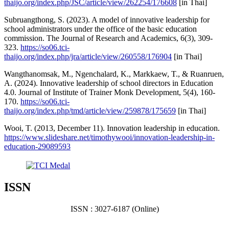
thaijo.org/index.php/JSC/article/view/262254/176608
[in Thai]
Subruangthong, S. (2023). A model of innovative leadership for
school administrators under the office of the basic education
commission. The Journal of Research and Academics, 6(3), 309-
323.
https://so06.tci-
thaijo.org/index.php/jra/article/view/260558/176904
[in Thai]
Wangthanomsak, M., Ngenchalard, K., Markkaew, T., & Ruanruen,
A. (2024). Innovative leadership of school directors in Education
4.0. Journal of Institute of Trainer Monk Development, 5(4), 160-
170.
https://so06.tci-
thaijo.org/index.php/tmd/article/view/259878/175659
[in Thai]
Wooi, T. (2013, December 11). Innovation leadership in education.
https://www.slideshare.net/timothywooi/innovation-leadership-in-
education-29089593
ISSN
ISSN : 3027-6187 (Online)