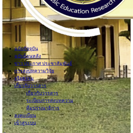
ฉบับปัจจุบัน
ฉบับย้อนหลัง
ข่าว ประกาศ ประชาสัมพันธ์
การส่งบทความวิจัย
จริยธรรม
เกี่ยวกับวารสาร
เกี่ยวกับวารสาร
ระเบียบการส่งบทความ
ทีมบรรณาธิการ
ลงทะเบียน
เข้าสู่ระบบ