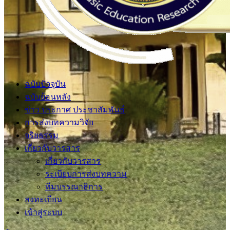
ฉบับปัจจุบัน
ฉบับย้อนหลัง
ข่าว ประกาศ ประชาสัมพันธ์
การส่งบทความวิจัย
จริยธรรม
เกี่ยวกับวารสาร
เกี่ยวกับวารสาร
ระเบียบการส่งบทความ
ทีมบรรณาธิการ
ลงทะเบียน
เข้าสู่ระบบ