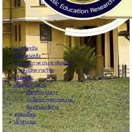
ฉบับปัจจุบัน
ฉบับย้อนหลัง
ข่าว ประกาศ ประชาสัมพันธ์
การส่งบทความวิจัย
จริยธรรม
เกี่ยวกับวารสาร
เกี่ยวกับวารสาร
ระเบียบการส่งบทความ
ทีมบรรณาธิการ
ลงทะเบียน
เข้าสู่ระบบ