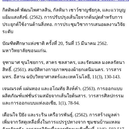
กิตติพงศ์ พัฒนไพศาลสิน, กัลทิมา เชาว์ชาญชัยกุล, และแววบุญ
แย้มแสงสังข์. (2562). การปรับปรุงเส้นใยจากต้นปุดสำหรับการ
ประยุกต์ใช้งานด้านสิ่งทอ. การประชุมวิชาการเสนอผลงานวิจัย
ระดับ
บัณฑิตศึกษาแห่งชาติ ครั้งที่ 20, วันที่ 15 มีนาคม 2562.
มหาวิทยาลัยขอนแก่น.
จุฑามาศ ขุนไชยการ, สาคร ชลสาคร, และรัตนพล มงคลรัตนา
สิทธิ์. (2561). สมบัติทางกายภาพของผ้ายกเดนิมนคร. วารสาร
มทร. อีสาน ฉบับวิทยาศาสตร์และเทคโนโลยี, 11(3), 130-143.
เจนณรงค์ แผ่นทอง และอโณทัย สิงห์คำ. (2563). การออกแบบ
ผลิตภัณฑ์แฟชั่นร่วมสมัยจากเส้นใยต้นสาร. วารสารศิลปกรรม
และการออกแบบแห่งเอเชีย, 1(1), 78-94.
เตือนใจ ปิยัง และระริน เครือวรพันธุ์. (2562). การสร้างมูลค่า
เพิ่มจากวัสดุเหลือทิ้งในการแปรรูปทางจาก ชุมชนบ้านแหลม