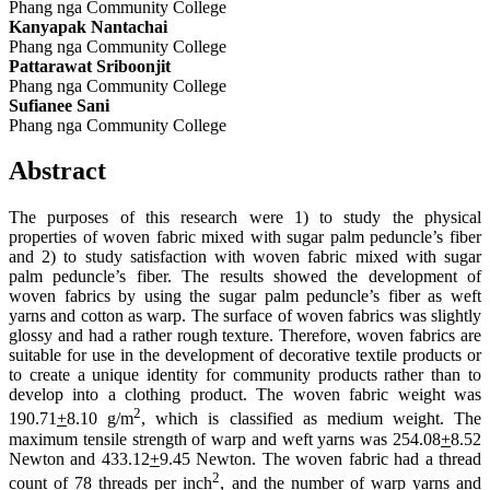
Phang nga Community College
Kanyapak Nantachai
Phang nga Community College
Pattarawat Sriboonjit
Phang nga Community College
Sufianee Sani
Phang nga Community College
Abstract
The purposes of this research were 1) to study the physical
properties of woven fabric mixed with sugar palm peduncle’s fiber
and 2) to study satisfaction with woven fabric mixed with sugar
palm peduncle’s fiber. The results showed the development of
woven fabrics by using the sugar palm peduncle’s fiber as weft
yarns and cotton as warp. The surface of woven fabrics was slightly
glossy and had a rather rough texture. Therefore, woven fabrics are
suitable for use in the development of decorative textile products or
to create a unique identity for community products rather than to
develop into a clothing product. The woven fabric weight was
2
190.71
+
8.10 g/m
, which is classified as medium weight. The
maximum tensile strength of warp and weft yarns was 254.08
+
8.52
Newton and 433.12
+
9.45 Newton. The woven fabric had a thread
2
count of 78 threads per inch
, and the number of warp yarns and