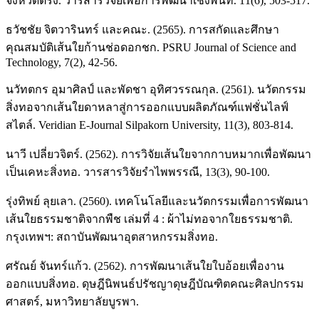
จังหวัดตรัง. วารสารวิจัยเพื่อการพัฒนาเชิงพื้นที่. 11(6), 503-517.
ธวัชชัย จิตวารินทร์ และคณะ. (2565). การสกัดและศึกษา
คุณสมบัติเส้นใยก้านช่อดอกชก. PSRU Journal of Science and
Technology, 7(2), 42-56.
นวัทตกร อุมาศิลป์ และพัดชา อุทิศวรรณกุล. (2561). นวัตกรรม
สิ่งทอจากเส้นใยดาหลาสู่การออกแบบผลิตภัณฑ์แฟชั่นไลฟ์
สไตล์. Veridian E-Journal Silpakorn University, 11(3), 803-814.
นาวี เปลี่ยวจิตร์. (2562). การวิจัยเส้นใยจากกาบหมากเพื่อพัฒนา
เป็นเคหะสิ่งทอ. วารสารวิจัยรำไพพรรณี, 13(3), 90-100.
รุ่งทิพย์ ลุยเลา. (2560). เทคโนโลยีและนวัตกรรมเพื่อการพัฒนา
เส้นใยธรรมชาติจากพืช เล่มที่ 4 : ผ้าไม่ทอจากใยธรรมชาติ.
กรุงเทพฯ: สถาบันพัฒนาอุตสาหกรรมสิ่งทอ.
ศรัณย์ จันทร์แก้ว. (2562). การพัฒนาเส้นใยใบอ้อยเพื่องาน
ออกแบบสิ่งทอ. ดุษฎีนิพนธ์ปรัชญาดุษฎีบัณฑิตคณะศิลปกรรม
ศาสตร์, มหาวิทยาลัยบูรพา.