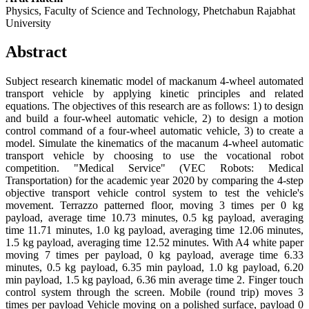
Physics, Faculty of Science and Technology, Phetchabun Rajabhat
University
Abstract
Subject research kinematic model of mackanum 4-wheel automated
transport vehicle by applying kinetic principles and related
equations. The objectives of this research are as follows: 1) to design
and build a four-wheel automatic vehicle, 2) to design a motion
control command of a four-wheel automatic vehicle, 3) to create a
model. Simulate the kinematics of the macanum 4-wheel automatic
transport vehicle by choosing to use the vocational robot
competition. "Medical Service" (VEC Robots: Medical
Transportation) for the academic year 2020 by comparing the 4-step
objective transport vehicle control system to test the vehicle's
movement. Terrazzo patterned floor, moving 3 times per 0 kg
payload, average time 10.73 minutes, 0.5 kg payload, averaging
time 11.71 minutes, 1.0 kg payload, averaging time 12.06 minutes,
1.5 kg payload, averaging time 12.52 minutes. With A4 white paper
moving 7 times per payload, 0 kg payload, average time 6.33
minutes, 0.5 kg payload, 6.35 min payload, 1.0 kg payload, 6.20
min payload, 1.5 kg payload, 6.36 min average time 2. Finger touch
control system through the screen. Mobile (round trip) moves 3
times per payload Vehicle moving on a polished surface, payload 0