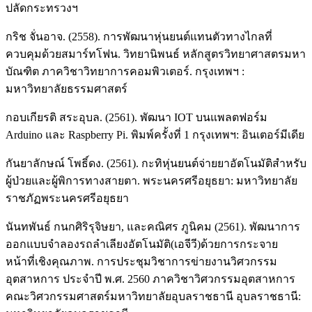
ปลัดกระทรวงฯ
กริช จั่นอาจ. (2558). การพัฒนาหุ่นยนต์แทนตัวทางไกลที่
ควบคุมด้วยสมาร์ทโฟน. วิทยานิพนธ์ หลักสูตรวิทยาศาสตรมหา
บัณฑิต ภาควิชาวิทยาการคอมพิวเตอร์. กรุงเทพฯ :
มหาวิทยาลัยธรรมศาสตร์
กอบเกียรติ สระอุบล. (2561). พัฒนา IOT บนแพลตฟอร์ม
Arduino และ Raspberry Pi. พิมพ์ครั้งที่ 1 กรุงเทพฯ: อินเตอร์มีเดีย
กันยาลักษณ์ โพธิ์ดง. (2561). กะทิหุ่นยนต์จ่ายยาอัตโนมัติสำหรับ
ผู้ป่วยและผู้พิการทางสายตา. พระนครศรีอยุธยา: มหาวิทยาลัย
ราชภัฏพระนครศรีอยุธยา
นันทพันธ์ กนกศิริรุจิษยา, และคณิศร ภูนิคม (2561). พัฒนาการ
ออกแบบจำลองรถลำเลียงอัตโนมัติ(เอจีวี)ด้วยการกระจาย
หน้าที่เชิงคุณภาพ. การประชุมวิชาการข่ายงานวิศวกรรม
อุตสาหการ ประจำปี พ.ศ. 2560 ภาควิชาวิศวกรรมอุตสาหการ
คณะวิศวกรรมศาสตร์มหาวิทยาลัยอุบลราชธานี อุบลราชธานี: