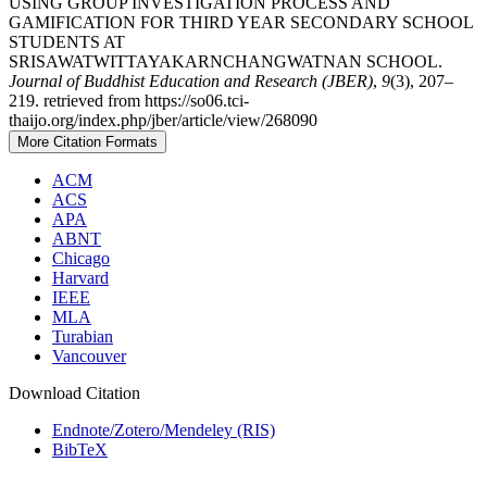
USING GROUP INVESTIGATION PROCESS AND
GAMIFICATION FOR THIRD YEAR SECONDARY SCHOOL
STUDENTS AT
SRISAWATWITTAYAKARNCHANGWATNAN SCHOOL.
Journal of Buddhist Education and Research (JBER)
,
9
(3), 207–
219. retrieved from https://so06.tci-
thaijo.org/index.php/jber/article/view/268090
More Citation Formats
ACM
ACS
APA
ABNT
Chicago
Harvard
IEEE
MLA
Turabian
Vancouver
Download Citation
Endnote/Zotero/Mendeley (RIS)
BibTeX