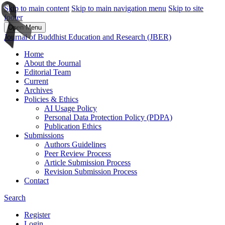
Skip to main content
Skip to main navigation menu
Skip to site
footer
Open Menu
Journal of Buddhist Education and Research (JBER)
Home
About the Journal
Editorial Team
Current
Archives
Policies & Ethics
AI Usage Policy
Personal Data Protection Policy (PDPA)
Publication Ethics
Submissions
Authors Guidelines
Peer Review Process
Article Submission Process
Revision Submission Process
Contact
Search
Register
Login