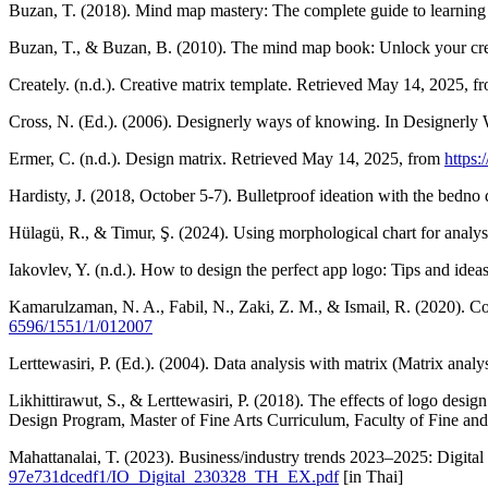
Buzan, T. (2018). Mind map mastery: The complete guide to learning a
Buzan, T., & Buzan, B. (2010). The mind map book: Unlock your crea
Creately. (n.d.). Creative matrix template. Retrieved May 14, 2025, 
Cross, N. (Ed.). (2006). Designerly ways of knowing. In Designerl
Ermer, C. (n.d.). Design matrix. Retrieved May 14, 2025, from
https:
Hardisty, J. (2018, October 5-7). Bulletproof ideation with the be
Hülagü, R., & Timur, Ş. (2024). Using morphological chart for analys
Iakovlev, Y. (n.d.). How to design the perfect app logo: Tips and id
Kamarulzaman, N. A., Fabil, N., Zaki, Z. M., & Ismail, R. (2020). Co
6596/1551/1/012007
Lerttewasiri, P. (Ed.). (2004). Data analysis with matrix (Matrix anal
Likhittirawut, S., & Lerttewasiri, P. (2018). The effects of logo de
Design Program, Master of Fine Arts Curriculum, Faculty of Fine and 
Mahattanalai, T. (2023). Business/industry trends 2023–2025: Digital
97e731dcedf1/IO_Digital_230328_TH_EX.pdf
[in Thai]