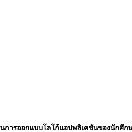
ษะด้านการออกแบบโลโก้แอปพลิเคชันของนักศึ