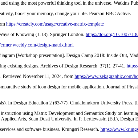
nd using the most powerful thinking tool in the universe. Watkins Pub
tivity, boost your memory, change your life. Pearson BBC Active.
from
https://creately.com/usage/creative-matrix-template
y Ways of Knowing (1-13). Springer London.
https://doi.org/10.1007/1
//ermer.weebly.com/design-matrix.html
dno diagram [Workshop presentation]. Design Camp 2018: Inside Out, Ma
ing existing designs. Archives of Design Research, 37(1), 27-41.
https
eas. Retrieved November 11, 2024, from
https://www.zekagraphic.com/ho
mparative study of icon design for mobile application. Journal of Phy
ysis). In Design Education 2 (63-77). Chulalongkorn University Press. [
sign instruction using Matrix Development and Semantics Study on learn
Applied Arts, Suan Dusit University. In P. Lerttewasiri (Ed.), Design 
 services and software business. Krungsri Research.
https://www.krung