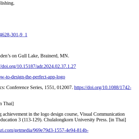
lishing.
-84628-301-9_1
dden’s on Gull Lake, Brainerd, MN.
://doi.org/10.15187/adr.2024.02.37.1.27
w-to-design-the-perfect-app-logo
sics: Conference Series, 1551, 012007.
https://doi.org/10.1088/1742-
in Thai]
ing achievement in the logo design course, Visual Communication
Education 3 (113-129). Chulalongkorn University Press. [in Thai]
sri.com/getmedia/969e79d3-1557-4e94-814b-