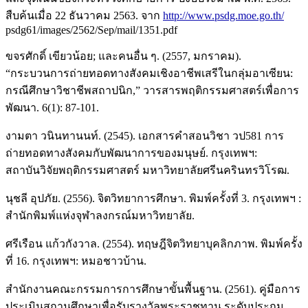
สืบค้นเมื่อ 22 ธันวาคม 2563. จาก
http://www.psdg.moe.go.th/
psdg61/images/2562/Sep/mail/1351.pdf
ขจรศักดิ์ เขียวน้อย; และคนอื่น ๆ. (2557, มกราคม).
“กระบวนการถ่ายทอดทางสังคมเชิงอาชีพเสรีในกลุ่มอาเซียน:
กรณีศึกษาวิชาชีพสถาปนิก,” วารสารพฤติกรรมศาสตร์เพื่อการ
พัฒนา. 6(1): 87-101.
งามตา วนินทานนท์. (2545). เอกสารคำสอนวิชา วป581 การ
ถ่ายทอดทางสังคมกับพัฒนาการของมนุษย์. กรุงเทพฯ:
สถาบันวิจัยพฤติกรรมศาสตร์ มหาวิทยาลัยศรีนครินทรวิโรฒ.
นุชลี อุปภัย. (2556). จิตวิทยาการศึกษา. พิมพ์ครั้งที่ 3. กรุงเทพฯ :
สำนักพิมพ์แห่งจุฬาลงกรณ์มหาวิทยาลัย.
ศรีเรือน แก้วกังวาล. (2554). ทฤษฎีจิตวิทยาบุคลิกภาพ. พิมพ์ครั้ง
ที่ 16. กรุงเทพฯ: หมอชาวบ้าน.
สำนักงานคณะกรรมการการศึกษาขั้นพื้นฐาน. (2561). คู่มือการ
ประเมินสถานศึกษาเพื่อรับรางวัลพระราชทาน ระดับประถม