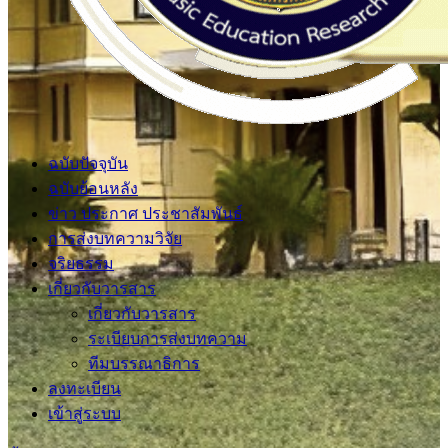
ฉบับปัจจุบัน
ฉบับย้อนหลัง
ข่าว ประกาศ ประชาสัมพันธ์
การส่งบทความวิจัย
จริยธรรม
เกี่ยวกับวารสาร
เกี่ยวกับวารสาร
ระเบียบการส่งบทความ
ทีมบรรณาธิการ
ลงทะเบียน
เข้าสู่ระบบ