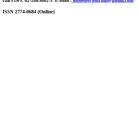
เบอร์โทร. 02-2885882-3 E-mail :
innoobecjournal@gmail.com
ISSN 2774-0684 (Online)