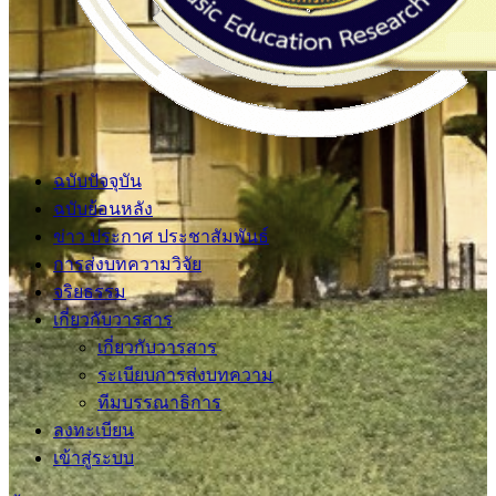
ฉบับปัจจุบัน
ฉบับย้อนหลัง
ข่าว ประกาศ ประชาสัมพันธ์
การส่งบทความวิจัย
จริยธรรม
เกี่ยวกับวารสาร
เกี่ยวกับวารสาร
ระเบียบการส่งบทความ
ทีมบรรณาธิการ
ลงทะเบียน
เข้าสู่ระบบ