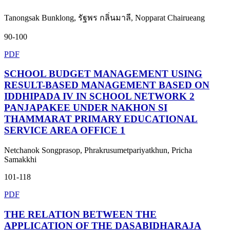
Tanongsak Bunklong, รัฐพร กลิ่นมาลี, Nopparat Chairueang
90-100
PDF
SCHOOL BUDGET MANAGEMENT USING
RESULT-BASED MANAGEMENT BASED ON
IDDHIPADA IV IN SCHOOL NETWORK 2
PANJAPAKEE UNDER NAKHON SI
THAMMARAT PRIMARY EDUCATIONAL
SERVICE AREA OFFICE 1
Netchanok Songprasop, Phrakrusumetpariyatkhun, Pricha
Samakkhi
101-118
PDF
THE RELATION BETWEEN THE
APPLICATION OF THE DASABIDHARAJA