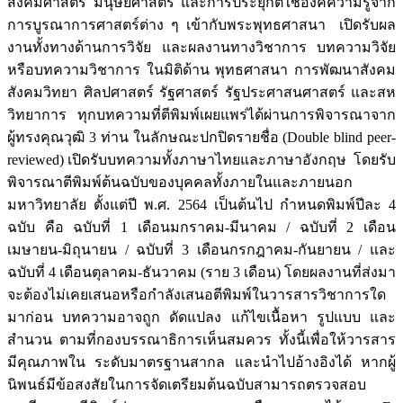
สังคมศาสตร์ มนุษยศาสตร์ และการประยุกต์ใช้องค์ความรู้จาก
การบูรณาการศาสตร์ต่าง ๆ เข้ากับพระพุทธศาสนา เปิดรับผล
งานทั้งทางด้านการวิจัย และผลงานทางวิชาการ บทความวิจัย
หรือบทความวิชาการ ในมิติด้าน พุทธศาสนา การพัฒนาสังคม
สังคมวิทยา ศิลปศาสตร์ รัฐศาสตร์ รัฐประศาสนศาสตร์ และสห
วิทยาการ ทุกบทความที่ตีพิมพ์เผยแพร่ได้ผ่านการพิจารณาจาก
ผู้ทรงคุณวุฒิ 3 ท่าน ในลักษณะปกปิดรายชื่อ (Double blind peer-
reviewed) เปิดรับบทความทั้งภาษาไทยและภาษาอังกฤษ โดยรับ
พิจารณาตีพิมพ์ต้นฉบับของบุคคลทั้งภายในและภายนอก
มหาวิทยาลัย ตั้งแต่ปี พ.ศ. 2564 เป็นต้นไป กำหนดพิมพ์ปีละ 4
ฉบับ คือ ฉบับที่ 1 เดือนมกราคม-มีนาคม / ฉบับที่ 2 เดือน
เมษายน-มิถุนายน / ฉบับที่ 3 เดือนกรกฎาคม-กันยายน / และ
ฉบับที่ 4 เดือนตุลาคม-ธันวาคม (ราย 3 เดือน) โดยผลงานที่ส่งมา
จะต้องไม่เคยเสนอหรือกำลังเสนอตีพิมพ์ในวารสารวิชาการใด
มาก่อน บทความอาจถูก ดัดแปลง แก้ไขเนื้อหา รูปแบบ และ
สำนวน ตามที่กองบรรณาธิการเห็นสมควร ทั้งนี้เพื่อให้วารสาร
มีคุณภาพใน ระดับมาตรฐานสากล และนำไปอ้างอิงได้ หากผู้
นิพนธ์มีข้อสงสัยในการจัดเตรียมต้นฉบับสามารถตรวจสอบ