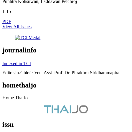
Puntitra Kohsuwan, Laddawan Petchroj
1-15
PDF
View All Issues
journalinfo
Indexed in TCI
Editor-in-Chief : Ven. Asst. Prof. Dr. Phrakhru Siridhammapira
homethaijo
Home ThaiJo
issn