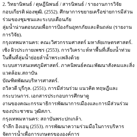
2. วิทยานิพนธ์ / ดุษฎีนิพนธ์ / สารนิพนธ์ / รายงานการวิจัย
กอบเกียรติ ผ่องพุฒิ. (2552). ศึกษาการขยายเครือข่ายการมีส่วน
ร่วมของชุมชนและระบบเตือนภัย
ลุ่มน้ำน่านตอนบนเพื่อการป้องกันอุทกภัยและดินถล่ม (รายงาน
การวิจัย).
กรุงเทพมหานคร: คณะวิศวกรรมศาสตร์ มหาลัยเกษตรศาสตร์.
เชิง ผิวประกายเพชร (2553). การวิเคราะห์หาพื้นที่เสี่ยงน้ำท่วม
ในพื้นที่ลุ่มน้ำย่อยลำน้ำพระเพลิงด้วย
ระบบสารสนเทศภูมิศาสตร์. ภาคนิพนธ์คณะพัฒนาสังคมและสิ่ง
แวดล้อม.สถาบัน
บัณฑิตพัฒนบริหารศาสตร์.
ถวิลวดี บุรีกุล. (2551). การมีส่วนร่วม แนวคิด ทฤษฎีและ
กระบวนการ. เอกสารประกอบการศึกษาดู
งานของคณะกรรมาธิการพัฒนาการเมืองและการมีส่วนร่วม
ของประชาชน วุฒิสภา.
กรุงเทพมหานคร: สถาบันพระปกเกล้า.
รำลึก อิงเอนุ (2553). การพัฒนาความร่วมมือในการบริหาร
จัดการน้ำเพื่อการเกษตรขององค์การ