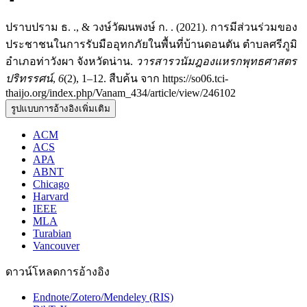
ปราบปราม ธ. ., & วงษ์วัฒนพงษ์ ก. . (2021). การมีส่วนร่วมของ
ประชาชนในการรับมืออุทกภัยในพื้นที่บ้านดอนตัน ตำบลศรีภูมิ
อำเภอท่าวังผา จังหวัดน่าน.
วารสารวนัมฎองแหรกพุทธศาสตร
ปริทรรศน์
,
6
(2), 1–12. สืบค้น จาก https://so06.tci-
thaijo.org/index.php/Vanam_434/article/view/246102
รูปแบบการอ้างอิงเพิ่มเติม
ACM
ACS
APA
ABNT
Chicago
Harvard
IEEE
MLA
Turabian
Vancouver
ดาวน์โหลดการอ้างอิง
Endnote/Zotero/Mendeley (RIS)