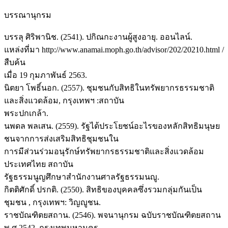
บรรณานุกรม
บรรลุ ศิริพานิช. (2541). ปกิณกะงานผู้สูงอายุ. ออนไลน์.
แหล่งที่มา http://www.anamai.moph.go.th/advisor/202/20210.html /
สืบค้น
เมื่อ 19 กุมภาพันธ์ 2563.
นิตยา โพธิ์นอก. (2557). ชุมชนกับสิทธิในทรัพยากรธรรมชาติ
และสิ่งแวดล้อม, กรุงเทพฯ :สถาบัน
พระปกเกล้า.
นพดล พลเสน. (2559). รัฐได้ประโยชน์อะไรของหลักสิทธิมนุษย
ชนจากการส่งเสริมสิทธิชุมชนใน
การมีส่วนร่วมอนุรักษ์ทรัพยากรธรรมชาติและสิ่งแวดล้อม
ประเทศไทย สถาบัน
รัฐธรรมนูญศึกษาสํานักงานศาลรัฐธรรมนญู.
กิตติศักดิ์ ปรกติ. (2550). สิทธิของบุคคลซึ่งรวมกลุ่มกันเป็น
ชุมชน , กรุงเทพฯ: วิญญูชน.
ราชบัณฑิตยสถาน. (2546). พจนานุกรม ฉบับราชบัณฑิตยสถาน
พ.ศ.2542. กรุงเทพมหานคร