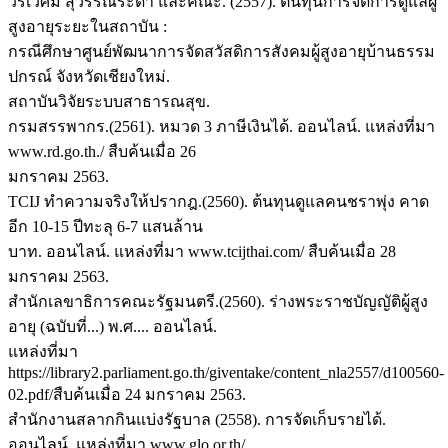
วรเวศม์ สุวรรณระดา และคณะ. (2557). ต้นทุนการจัดการดูแลผู้
สูงอายุระยะในสถาบัน :
กรณีศึกษาศูนย์พัฒนาการจัดสวัสดิการสังคมผู้สูงอายุบ้านธรรม
ปกรณ์ จังหวัดเชียงใหม่.
สถาบันวิจัยระบบสาธารณสุข.
กรมสรรพากร.(2561). หมวด 3 ภาษีเงินได้. ออนไลน์. แหล่งที่มา
www.rd.go.th./ สืบค้นเมื่อ 26
มกราคม 2563.
TCIJ ทำความจริงให้ปรากฎ.(2560). ต้นทุนดูแลคนชราพุ่ง คาด
อีก 10-15 ปีทะลุ 6-7 แสนล้าน
บาท. ออนไลน์. แหล่งที่มา www.tcijthai.com/ สืบค้นเมื่อ 28
มกราคม 2563.
สำนักเลขาธิการคณะรัฐมนตรี.(2560). ร่างพระราชบัญญัติผู้สูง
อายุ (ฉบับที่...) พ.ศ.... ออนไลน์.
แหล่งที่มา
https://library2.parliament.go.th/giventake/content_nla2557/d100560-
02.pdf/สืบค้นเมื่อ 24 มกราคม 2563.
สำนักงานสลากกินแบ่งรัฐบาล (2558). การจัดเก็บรายได้.
ออนไลน์. แหล่งที่มา www.glo.or.th/