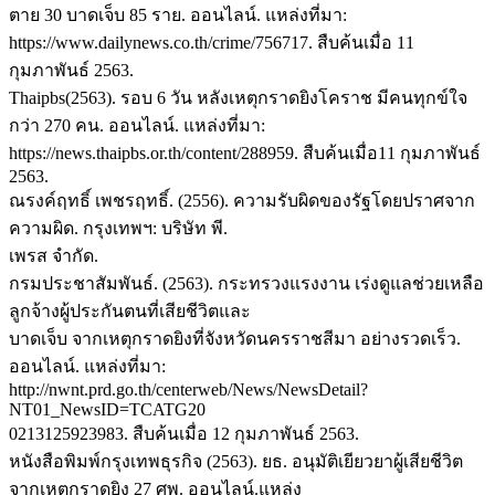
ตาย 30 บาดเจ็บ 85 ราย. ออนไลน์. แหล่งที่มา:
https://www.dailynews.co.th/crime/756717. สืบค้นเมื่อ 11
กุมภาพันธ์ 2563.
Thaipbs(2563). รอบ 6 วัน หลังเหตุกราดยิงโคราช มีคนทุกข์ใจ
กว่า 270 คน. ออนไลน์. แหล่งที่มา:
https://news.thaipbs.or.th/content/288959. สืบค้นเมื่อ11 กุมภาพันธ์
2563.
ณรงค์ฤทธิ์ เพชรฤทธิ์. (2556). ความรับผิดของรัฐโดยปราศจาก
ความผิด. กรุงเทพฯ: บริษัท พี.
เพรส จำกัด.
กรมประชาสัมพันธ์. (2563). กระทรวงแรงงาน เร่งดูแลช่วยเหลือ
ลูกจ้างผู้ประกันตนที่เสียชีวิตและ
บาดเจ็บ จากเหตุกราดยิงที่จังหวัดนครราชสีมา อย่างรวดเร็ว.
ออนไลน์. แหล่งที่มา:
http://nwnt.prd.go.th/centerweb/News/NewsDetail?
NT01_NewsID=TCATG20
0213125923983. สืบค้นเมื่อ 12 กุมภาพันธ์ 2563.
หนังสือพิมพ์กรุงเทพธุรกิจ (2563). ยธ. อนุมัติเยียวยาผู้เสียชีวิต
จากเหตุกราดยิง 27 ศพ. ออนไลน์.แหล่ง