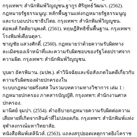
กรุงเทพฯ: สำนักพิมพ์วิญญูชน.ฐากูร ศิริยุทธ์วัฒนา. (2562).
กฎหมายรัฐธรรมนูญ: หลักพื้นฐานแห่งกฎหมายรัฐธรรมนูญ
และระบอบประชาธิปไตย. กรุงเทพฯ: สำนักพิมพ์วิญญูชน.
ต่อพงศ์ กิตติยานุพงศ์. (2561). ทฤษฎีสิทธิขั้นพื้นฐาน. กรุงเทพฯ:
โรงพิมพ์เดือนตุลา.
ชาญชัย แสวงศักดิ์. (2560). กฎหมายว่าด้วยความรับผิดทาง
ละเมิดของเจ้าหน้าที่และความรับผิดชอบของรัฐโดยปราศจาก
ความผิด. กรุงเทพฯ: สำนักพิมพ์วิญญูชน.
บุบผา อัครพิมาน. (มปพ.). คำวินิจฉัยและข้อสังเกตในคดีเกี่ยวกับ
ความรับผิดของฝ่ายปกครองใน
ระบบกฎหมายฝรั่งเศส ในรวมบทความทางวิชาการ เล่ม 1 :
กฎหมายปกครอง ภาคสารบัญญัติ. กรุงเทพฯ: สำนักงานศาล
ปกครอง.
มานิตย์ จุมปา. (2554). คำอธิบายกฎหมายความรับผิดต่อความ
เสียหายที่เกิดจากสินค้าที่ไม่ปลอดภัย. กรุงเทพฯ: สำนักพิมพ์แห่ง
จุฬาลงกรณ์มหาวิทยาลัย.
หนังสือพิมพ์เดลินิวส์. (2563). แถลงสรุปยอดเหตุกราดยิงโคราช