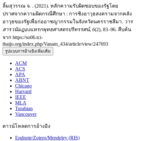
ลิ้มสุวรรณ จ. . (2021). หลักความรับผิดชอบของรัฐโดย
ปราศจากความผิดกรณีศึกษา : การชิงอาวุธสงครามจากคลัง
อาวุธของรัฐเพื่อก่ออาชญากรรมในจังหวัดนครราชสีมา.
วาร
สารวนัมฎองแหรกพุทธศาสตรปริทรรศน์
,
6
(2), 83–96. สืบค้น
จาก https://so06.tci-
thaijo.org/index.php/Vanam_434/article/view/247693
รูปแบบการอ้างอิงเพิ่มเติม
ACM
ACS
APA
ABNT
Chicago
Harvard
IEEE
MLA
Turabian
Vancouver
ดาวน์โหลดการอ้างอิง
Endnote/Zotero/Mendeley (RIS)