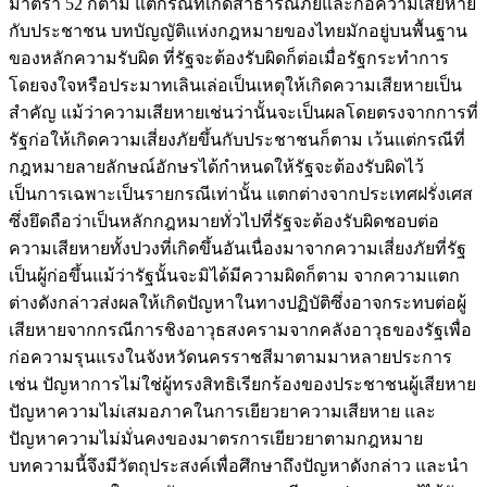
มาตรา 52 ก็ตาม แต่กรณีที่เกิดสาธารณภัยและก่อความเสียหาย
กับประชาชน บทบัญญัติแห่งกฎหมายของไทยมักอยู่บนพื้นฐาน
ของหลักความรับผิด ที่รัฐจะต้องรับผิดก็ต่อเมื่อรัฐกระทำการ
โดยจงใจหรือประมาทเลินเล่อเป็นเหตุให้เกิดความเสียหายเป็น
สำคัญ แม้ว่าความเสียหายเช่นว่านั้นจะเป็นผลโดยตรงจากการที่
รัฐก่อให้เกิดความเสี่ยงภัยขึ้นกับประชาชนก็ตาม เว้นแต่กรณีที่
กฎหมายลายลักษณ์อักษรได้กำหนดให้รัฐจะต้องรับผิดไว้
เป็นการเฉพาะเป็นรายกรณีเท่านั้น แตกต่างจากประเทศฝรั่งเศส
ซึ่งยึดถือว่าเป็นหลักกฎหมายทั่วไปที่รัฐจะต้องรับผิดชอบต่อ
ความเสียหายทั้งปวงที่เกิดขึ้นอันเนื่องมาจากความเสี่ยงภัยที่รัฐ
เป็นผู้ก่อขึ้นแม้ว่ารัฐนั้นจะมิได้มีความผิดก็ตาม จากความแตก
ต่างดังกล่าวส่งผลให้เกิดปัญหาในทางปฏิบัติซึ่งอาจกระทบต่อผู้
เสียหายจากกรณีการชิงอาวุธสงครามจากคลังอาวุธของรัฐเพื่อ
ก่อความรุนแรงในจังหวัดนครราชสีมาตามมาหลายประการ
เช่น ปัญหาการไม่ใช่ผู้ทรงสิทธิเรียกร้องของประชาชนผู้เสียหาย
ปัญหาความไม่เสมอภาคในการเยียวยาความเสียหาย และ
ปัญหาความไม่มั่นคงของมาตรการเยียวยาตามกฎหมาย
บทความนี้จึงมีวัตถุประสงค์เพื่อศึกษาถึงปัญหาดังกล่าว และนำ